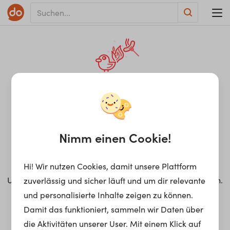
WAR ON ERRORISM
¡Ay, caramba! Seite nicht
gefunden.
Nimm einen Cookie!
Hi! Wir nutzen Cookies, damit unsere Plattform
Ups. Leider konnten wir den gesuchten Inhalt nicht finden.
zuverlässig und sicher läuft und um dir relevante
Vielleicht helfen dir unsere Vorschläge dabei, zu finden
und personalisierte Inhalte zeigen zu können.
wonach du suchst?!
Damit das funktioniert, sammeln wir Daten über
die Aktivitäten unserer User. Mit einem Klick auf