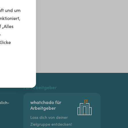
uft und um
ktioniert,
 „Alles
e
Klicke
Für Arbeitgeber
whatchado für
lich-
Arbeitgeber
Lass dich von deiner
Zielgruppe entdecken!