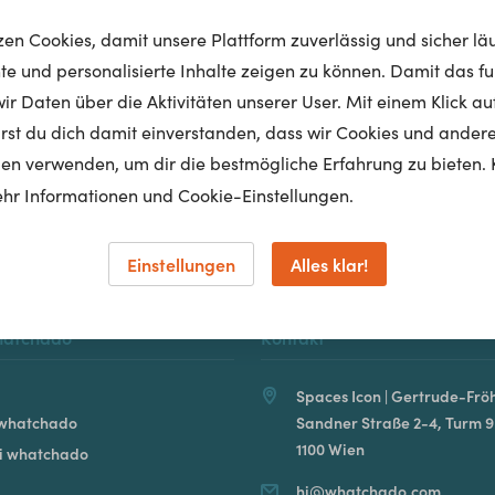
tzen Cookies, damit unsere Plattform zuverlässig und sicher lä
nte und personalisierte Inhalte zeigen zu können. Damit das fun
r Daten über die Aktivitäten unserer User. Mit einem Klick auf
Homepage
lärst du dich damit einverstanden, dass wir Cookies und ander
en verwenden, um dir die bestmögliche Erfahrung zu bieten. 
hr Informationen und Cookie-Einstellungen.
Einstellungen
Alles klar!
hatchado
Kontakt
Spaces Icon | Gertrude-Fröh
 whatchado
Sandner Straße 2-4, Turm 9
1100 Wien
ei whatchado
hi@whatchado.com