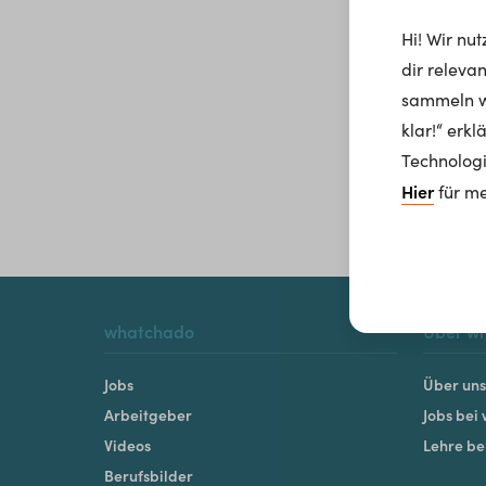
Hi! Wir nu
dir releva
sammeln wi
klar!“ erk
Technologi
Hier
für me
whatchado
Über w
Jobs
Über uns
Arbeitgeber
Jobs bei
Videos
Lehre b
Berufsbilder