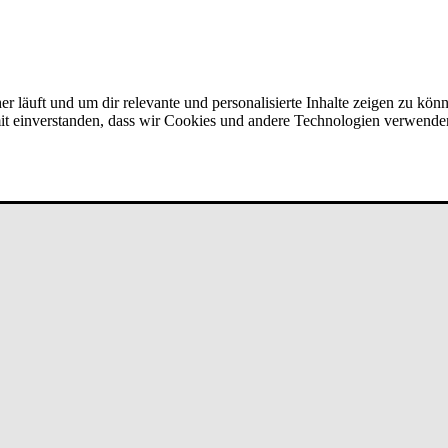
er läuft und um dir relevante und personalisierte Inhalte zeigen zu kön
amit einverstanden, dass wir Cookies und andere Technologien verwende
w/d) bei un­de­fi­ned