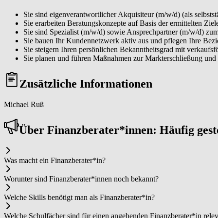
Sie sind eigenverantwortlicher Akquisiteur (m/w/d) (als selbs
Sie erarbeiten Beratungskonzepte auf Basis der ermittelten Z
Sie sind Spezialist (m/w/d) sowie Ansprechpartner (m/w/d) z
Sie bauen Ihr Kundennetzwerk aktiv aus und pflegen Ihre Be
Sie steigern Ihren persönlichen Bekanntheitsgrad mit verkaufs
Sie planen und führen Maßnahmen zur Markterschließung und 
Zusätzliche Informationen
Michael Ruß
Über Fi­nanz­be­ra­ter*in­nen: Häufig ges
Was macht ein Fi­nanz­be­ra­ter*in?
Worunter sind Fi­nanz­be­ra­ter*in­nen noch bekannt?
Welche Skills benötigt man als Fi­nanz­be­ra­ter*in?
Welche Schulfächer sind für einen angehenden Fi­nanz­be­ra­ter*in rele