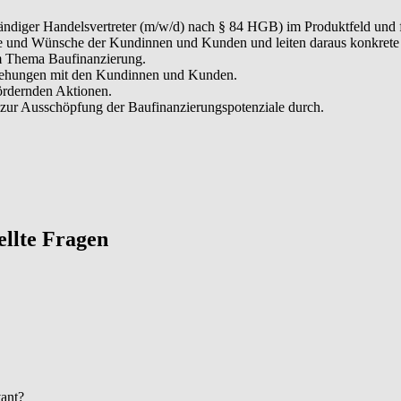
tständiger Handelsvertreter (m/w/d) nach § 84 HGB) im Produktfeld un
iele und Wünsche der Kundinnen und Kunden und leiten daraus konkrete
um Thema Baufinanzierung.
ziehungen mit den Kundinnen und Kunden.
fördernden Aktionen.
zur Ausschöpfung der Baufinanzierungspotenziale durch.
tellte Fragen
vant?