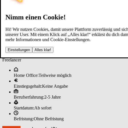
Nimm einen Cookie!
Hi! Wir nutzen Cookies, damit unsere Plattform zuverlässig und sich
unserer User. Mit einem Klick auf „Alles klar!“ erklärst du dich d
mehr Informationen und Cookie-Einstellungen.
Bau­fi­nan­zie­rungs­spe­zia­lis­t (m/
Einstellungen
Alles klar!
Freelancer
Home Office:
Teilweise möglich
Einstiegsgehalt:
Keine Angabe
Berufserfahrung:
2-5 Jahre
Startdatum:
Ab sofort
Befristung:
Ohne Befristung