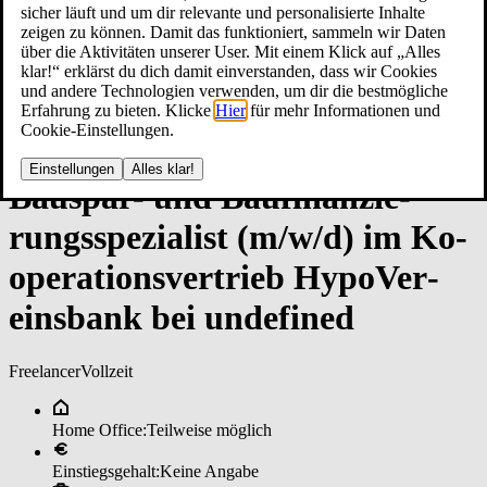
sicher läuft und um dir relevante und personalisierte Inhalte
zeigen zu können. Damit das funktioniert, sammeln wir Daten
über die Aktivitäten unserer User. Mit einem Klick auf „Alles
klar!“ erklärst du dich damit einverstanden, dass wir Cookies
und andere Technologien verwenden, um dir die bestmögliche
Erfahrung zu bieten. Klicke
Hier
für mehr Informationen und
Cookie-Einstellungen.
Einstellungen
Alles klar!
Bau­spar- un­d Bau­fi­nan­zie­
rungs­spe­zia­lis­t (m/w/d) im ­Ko­
ope­ra­ti­ons­ver­trie­b ­Hy­po­Ver­
eins­ban­k bei un­de­fi­ned
Freelancer
Vollzeit
Home Office:
Teilweise möglich
Einstiegsgehalt:
Keine Angabe