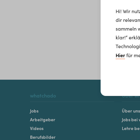
Hi! Wir nu
dir releva
sammeln wi
klar!“ erk
Technologi
Hier
für me
whatchado
Über w
Jobs
Über uns
Arbeitgeber
Jobs bei
Videos
Lehre b
Berufsbilder