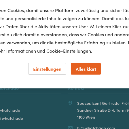
tzen Cookies, damit unsere Plattform zuverlässig und sicher lä
nte und personalisierte Inhalte zeigen zu können. Damit das fun
r Daten über die Aktivitäten unserer User. Mit einem Klick auf
Homepage
lärst du dich damit einverstanden, dass wir Cookies und ander
en verwenden, um dir die bestmögliche Erfahrung zu bieten. 
hr Informationen und Cookie-Einstellungen.
Einstellungen
Alles klar!
hatchado
Kontakt
Spaces Icon | Gertrude-Fröh
 whatchado
Sandner Straße 2-4, Turm 9
1100 Wien
ei whatchado
hi@whatchado.com