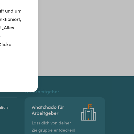
uft und um
ktioniert,
 „Alles
e
Klicke
Für Arbeitgeber
whatchado für
lich-
Arbeitgeber
Lass dich von deiner
Zielgruppe entdecken!