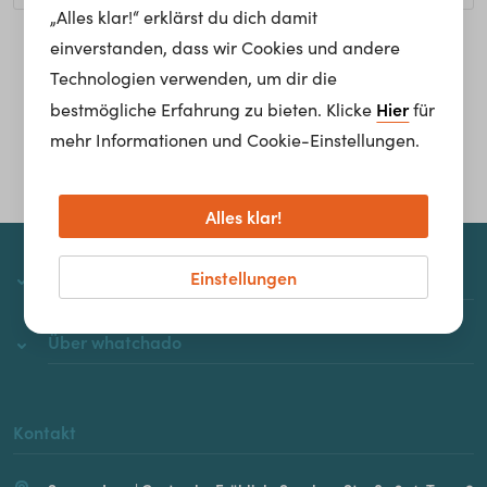
„Alles klar!“ erklärst du dich damit
einverstanden, dass wir Cookies und andere
Homepage
Technologien verwenden, um dir die
Hier
bestmögliche Erfahrung zu bieten. Klicke
für
mehr Informationen und Cookie-Einstellungen.
Alles klar!
Einstellungen
whatchado
Über whatchado
Kontakt