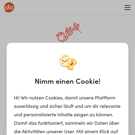
WAR ON ERRORISM
¡Ay, caramba! Seite nicht
gefunden.
Nimm einen Cookie!
Hi! Wir nutzen Cookies, damit unsere Plattform
Ups, die gewünschte Seite kann nicht gefunden werden.
zuverlässig und sicher läuft und um dir relevante
Möchtest du nach einem bestimmten Begriff suchen?
und personalisierte Inhalte zeigen zu können.
Damit das funktioniert, sammeln wir Daten über
die Aktivitäten unserer User. Mit einem Klick auf