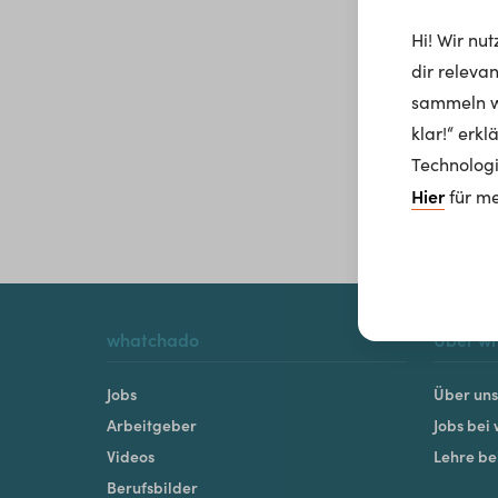
Hi! Wir nu
dir releva
sammeln wi
klar!“ erk
Technologi
Hier
für me
whatchado
Über w
Jobs
Über uns
Arbeitgeber
Jobs bei
Videos
Lehre b
Berufsbilder