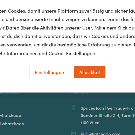
tzen Cookies, damit unsere Plattform zuverlässig und sicher lä
nte und personalisierte Inhalte zeigen zu können. Damit das fun
r Daten über die Aktivitäten unserer User. Mit einem Klick auf
Homepage
lärst du dich damit einverstanden, dass wir Cookies und ander
en verwenden, um dir die bestmögliche Erfahrung zu bieten. 
hr Informationen und Cookie-Einstellungen.
Einstellungen
Alles klar!
hatchado
Kontakt
Spaces Icon | Gertrude-Fröh
 whatchado
Sandner Straße 2-4, Turm 9
1100 Wien
ei whatchado
hi@whatchado.com