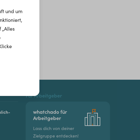
uft und um
ktioniert,
 „Alles
e
Klicke
Für Arbeitgeber
whatchado für
lich-
Arbeitgeber
Lass dich von deiner
Zielgruppe entdecken!