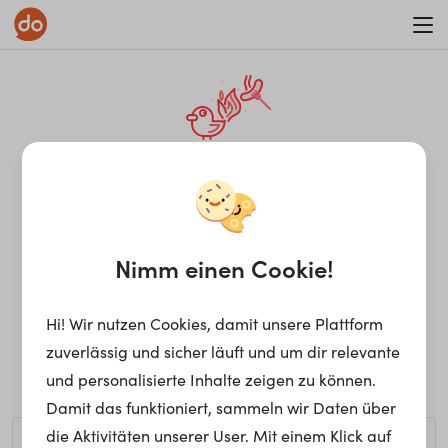
WAR ON ERRORISM
¡Ay, caramba! Seite nicht
gefunden.
Nimm einen Cookie!
Hi! Wir nutzen Cookies, damit unsere Plattform
Ups, die gewünschte Seite kann nicht gefunden werden.
zuverlässig und sicher läuft und um dir relevante
Möchtest du nach einem bestimmten Begriff suchen?
und personalisierte Inhalte zeigen zu können.
Damit das funktioniert, sammeln wir Daten über
die Aktivitäten unserer User. Mit einem Klick auf