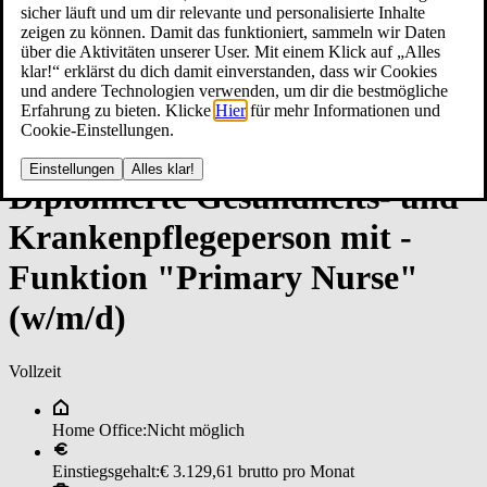
sicher läuft und um dir relevante und personalisierte Inhalte
zeigen zu können. Damit das funktioniert, sammeln wir Daten
über die Aktivitäten unserer User. Mit einem Klick auf „Alles
klar!“ erklärst du dich damit einverstanden, dass wir Cookies
und andere Technologien verwenden, um dir die bestmögliche
Erfahrung zu bieten. Klicke
Hier
für mehr Informationen und
Cookie-Einstellungen.
Einstellungen
Alles klar!
Di­plo­mier­te ­Ge­sund­heits­- un­d
Kran­ken­pfle­ge­per­son ­mit ­
Funk­ti­on "Pri­ma­ry Nur­se"
(w/m/d)
Vollzeit
Home Office:
Nicht möglich
Einstiegsgehalt:
€ 3.129,61 brutto pro Monat