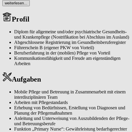
der Pflege zu Hause! Werde auch du Teil unseres Teams! In Krems
weiterlesen...
bieten wir ab sofort die Jobposition Diplomierte Gesundheits- und
Krankenpflegeperson mit Funktion "Primary Nurse (w/m/d)".
Profil
Diplom für allgemeine und/oder psychiatrische Gesundheits-
und Krankenpflege (Nostrifikation bei Abschluss im Ausland)
Abgeschlossene Registrierung im Gesundheitsberuferegister
Führerschein B (eigener PKW von Vorteil)
Berufserfahrung in der (mobilen) Pflege von Vorteil
Kommunikationsfähigkeit und Freude am eigenständigen
Arbeiten
Aufgaben
Mobile Pflege und Betreuung in Zusammenarbeit mit einem
interdisziplinären Team
Arbeiten mit Pflegestandards
Erhebung von Bedürfnissen, Erstellung von Diagnosen und
Planung der Pflegemaßnahmen
Anleitung und Unterweisung von Auszubildenden der Pflege-
und Betreuungsberufe
Funktion „Primary Nurse“: Gewährleistung bedarfsgerechter