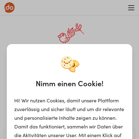
WAR ON ERRORISM
¡Ay, caramba! Seite nicht
gefunden.
Nimm einen Cookie!
Hi! Wir nutzen Cookies, damit unsere Plattform
Ups, die gewünschte Seite kann nicht gefunden werden.
zuverlässig und sicher läuft und um dir relevante
Möchtest du nach einem bestimmten Begriff suchen?
und personalisierte Inhalte zeigen zu können.
Damit das funktioniert, sammeln wir Daten über
die Aktivitäten unserer User. Mit einem Klick auf