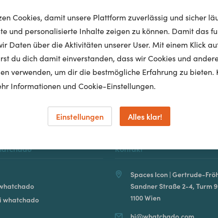
tzen Cookies, damit unsere Plattform zuverlässig und sicher lä
nte und personalisierte Inhalte zeigen zu können. Damit das fun
r Daten über die Aktivitäten unserer User. Mit einem Klick auf
Homepage
lärst du dich damit einverstanden, dass wir Cookies und ander
en verwenden, um dir die bestmögliche Erfahrung zu bieten. 
hr Informationen und Cookie-Einstellungen.
Einstellungen
Alles klar!
hatchado
Kontakt
Spaces Icon | Gertrude-Fröh
 whatchado
Sandner Straße 2-4, Turm 9
1100 Wien
ei whatchado
hi@whatchado.com