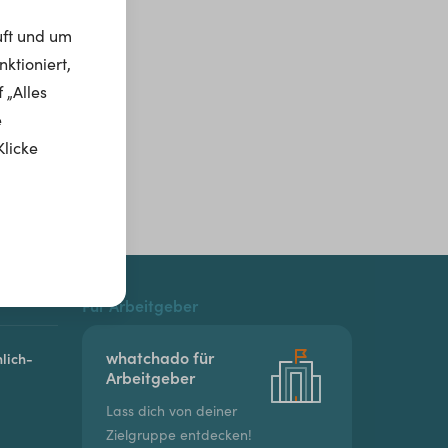
uft und um
ktioniert,
 „Alles
e
Klicke
Für Arbeitgeber
whatchado für
lich-
Arbeitgeber
Lass dich von deiner
Zielgruppe entdecken!