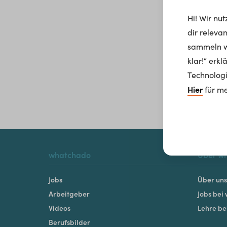
Hi! Wir nu
dir releva
sammeln wi
klar!“ erk
Technologi
Hier
für me
whatchado
Über w
Jobs
Über uns
Arbeitgeber
Jobs bei
Videos
Lehre b
Berufsbilder