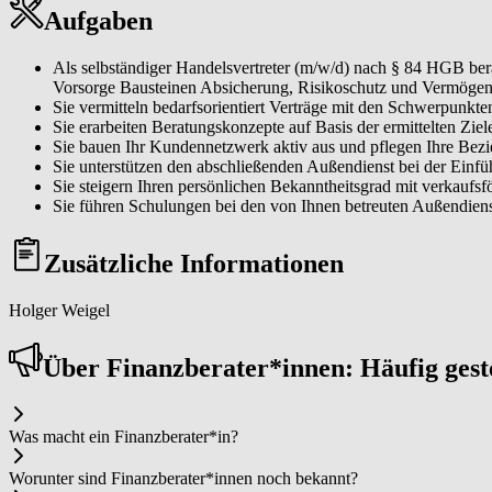
Aufgaben
Als selbständiger Handelsvertreter (m/w/d) nach § 84 HGB ber
Vorsorge Bausteinen Absicherung, Risikoschutz und Vermögen
Sie vermitteln bedarfsorientiert Verträge mit den Schwerpunk
Sie erarbeiten Beratungskonzepte auf Basis der ermittelten Zi
Sie bauen Ihr Kundennetzwerk aktiv aus und pflegen Ihre Bez
Sie unterstützen den abschließenden Außendienst bei der Einf
Sie steigern Ihren persönlichen Bekanntheitsgrad mit verkaufs
Sie führen Schulungen bei den von Ihnen betreuten Außendiens
Zusätzliche Informationen
Holger Weigel
Über Fi­nanz­be­ra­ter*in­nen: Häufig ges
Was macht ein Fi­nanz­be­ra­ter*in?
Worunter sind Fi­nanz­be­ra­ter*in­nen noch bekannt?