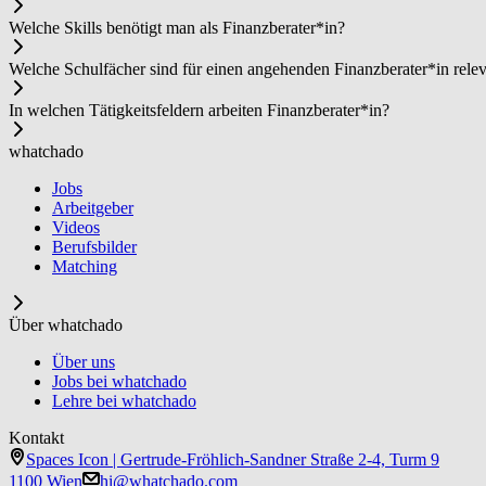
Welche Skills benötigt man als Fi­nanz­be­ra­ter*in?
Welche Schulfächer sind für einen angehenden Fi­nanz­be­ra­ter*in rele
In welchen Tätigkeitsfeldern arbeiten Fi­nanz­be­ra­ter*in?
whatchado
Jobs
Arbeitgeber
Videos
Berufsbilder
Matching
Über whatchado
Über uns
Jobs bei whatchado
Lehre bei whatchado
Kontakt
Spaces Icon | Gertrude-Fröhlich-Sandner Straße 2-4, Turm 9
1100 Wien
hi@whatchado.com