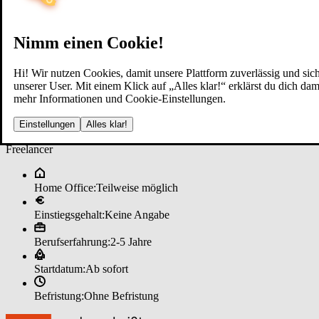
Nimm einen Cookie!
Hi! Wir nutzen Cookies, damit unsere Plattform zuverlässig und sich
unserer User. Mit einem Klick auf „Alles klar!“ erklärst du dich d
mehr Informationen und Cookie-Einstellungen.
Fi­nanz­be­ra­ter (m/w/d) Ver­si­che
Einstellungen
Alles klar!
Freelancer
Home Office:
Teilweise möglich
Einstiegsgehalt:
Keine Angabe
Berufserfahrung:
2-5 Jahre
Startdatum:
Ab sofort
Befristung:
Ohne Befristung