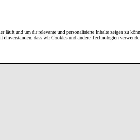
er läuft und um dir relevante und personalisierte Inhalte zeigen zu kön
amit einverstanden, dass wir Cookies und andere Technologien verwende
­run­g/Ver­mö­gen bei un­de­fi­ned