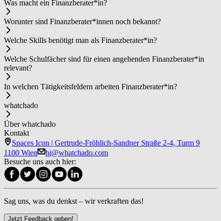
Was macht ein Fi­nanz­be­ra­ter*in?
Worunter sind Fi­nanz­be­ra­ter*in­nen noch bekannt?
Welche Skills benötigt man als Fi­nanz­be­ra­ter*in?
Welche Schulfächer sind für einen angehenden Fi­nanz­be­ra­ter*in
relevant?
In welchen Tätigkeitsfeldern arbeiten Fi­nanz­be­ra­ter*in?
whatchado
Über whatchado
Kontakt
Spaces Icon | Gertrude-Fröhlich-Sandner Straße 2-4, Turm 9
1100 Wien
hi@whatchado.com
Besuche uns auch hier:
Sag uns, was du denkst – wir verkraften das!
Jetzt Feedback geben!