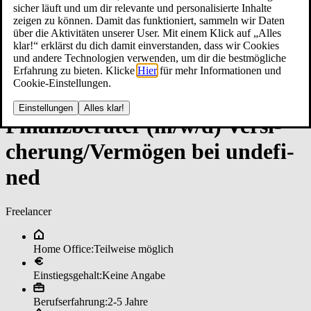
sicher läuft und um dir relevante und personalisierte Inhalte
zeigen zu können. Damit das funktioniert, sammeln wir Daten
über die Aktivitäten unserer User. Mit einem Klick auf „Alles
klar!“ erklärst du dich damit einverstanden, dass wir Cookies
und andere Technologien verwenden, um dir die bestmögliche
Erfahrung zu bieten. Klicke
Hier
für mehr Informationen und
Cookie-Einstellungen.
Einstellungen
Alles klar!
Fi­nanz­be­ra­ter (m/w/d) Ver­si­
che­run­g/Ver­mö­gen bei un­de­fi­
ned
Freelancer
Home Office:
Teilweise möglich
Einstiegsgehalt:
Keine Angabe
Berufserfahrung:
2-5 Jahre