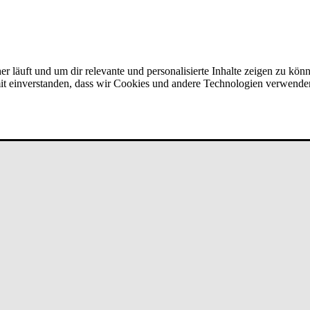
er läuft und um dir relevante und personalisierte Inhalte zeigen zu kön
amit einverstanden, dass wir Cookies und andere Technologien verwende
­run­g/Ver­mö­gen bei un­de­fi­ned