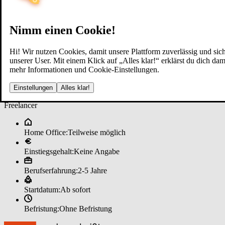
Nimm einen Cookie!
Hi! Wir nutzen Cookies, damit unsere Plattform zuverlässig und sich
unserer User. Mit einem Klick auf „Alles klar!“ erklärst du dich d
mehr Informationen und Cookie-Einstellungen.
Fi­nanz­be­ra­ter (m/w/d) Ver­si­che
Einstellungen
Alles klar!
Freelancer
Home Office:
Teilweise möglich
Einstiegsgehalt:
Keine Angabe
Berufserfahrung:
2-5 Jahre
Startdatum:
Ab sofort
Befristung:
Ohne Befristung