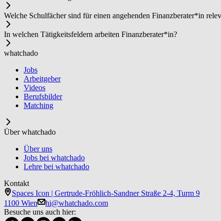
Welche Schulfächer sind für einen angehenden Fi­nanz­be­ra­ter*in rele
In welchen Tätigkeitsfeldern arbeiten Fi­nanz­be­ra­ter*in?
whatchado
Jobs
Arbeitgeber
Videos
Berufsbilder
Matching
Über whatchado
Über uns
Jobs bei whatchado
Lehre bei whatchado
Kontakt
Spaces Icon | Gertrude-Fröhlich-Sandner Straße 2-4, Turm 9
1100 Wien
hi@whatchado.com
Besuche uns auch hier: