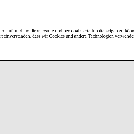
er läuft und um dir relevante und personalisierte Inhalte zeigen zu kön
amit einverstanden, dass wir Cookies und andere Technologien verwende
­run­g/Ver­mö­gen bei un­de­fi­ned