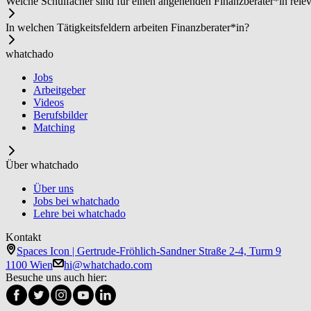
Welche Schulfächer sind für einen angehenden Fi­nanz­be­ra­ter*in rele
In welchen Tätigkeitsfeldern arbeiten Fi­nanz­be­ra­ter*in?
whatchado
Jobs
Arbeitgeber
Videos
Berufsbilder
Matching
Über whatchado
Über uns
Jobs bei whatchado
Lehre bei whatchado
Kontakt
Spaces Icon | Gertrude-Fröhlich-Sandner Straße 2-4, Turm 9
1100 Wien
hi@whatchado.com
Besuche uns auch hier: