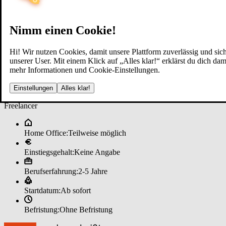
Nimm einen Cookie!
Hi! Wir nutzen Cookies, damit unsere Plattform zuverlässig und sich
unserer User. Mit einem Klick auf „Alles klar!“ erklärst du dich d
mehr Informationen und Cookie-Einstellungen.
Fi­nanz­be­ra­ter (m/w/d) Ver­si­che
Einstellungen
Alles klar!
Freelancer
Home Office:
Teilweise möglich
Einstiegsgehalt:
Keine Angabe
Berufserfahrung:
2-5 Jahre
Startdatum:
Ab sofort
Befristung:
Ohne Befristung