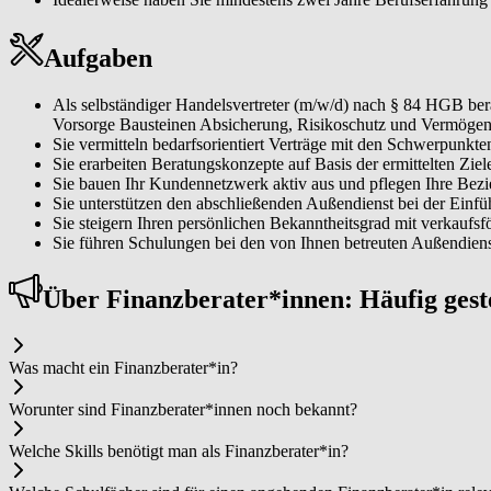
Aufgaben
Als selbständiger Handelsvertreter (m/w/d) nach § 84 HGB ber
Vorsorge Bausteinen Absicherung, Risikoschutz und Vermögen
Sie vermitteln bedarfsorientiert Verträge mit den Schwerpunk
Sie erarbeiten Beratungskonzepte auf Basis der ermittelten Zi
Sie bauen Ihr Kundennetzwerk aktiv aus und pflegen Ihre Bez
Sie unterstützen den abschließenden Außendienst bei der Einf
Sie steigern Ihren persönlichen Bekanntheitsgrad mit verkaufs
Sie führen Schulungen bei den von Ihnen betreuten Außendiens
Über Fi­nanz­be­ra­ter*in­nen: Häufig ges
Was macht ein Fi­nanz­be­ra­ter*in?
Worunter sind Fi­nanz­be­ra­ter*in­nen noch bekannt?
Welche Skills benötigt man als Fi­nanz­be­ra­ter*in?