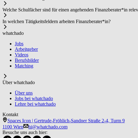
Welche Schulfächer sind für einen angehenden Fi­nanz­be­ra­ter*in rele
In welchen Tätigkeitsfeldern arbeiten Fi­nanz­be­ra­ter*in?
whatchado
Jobs
Arbeitgeber
Videos
Berufsbilder
Matching
Über whatchado
Über uns
Jobs bei whatchado
Lehre bei whatchado
Kontakt
Spaces Icon | Gertrude-Fröhlich-Sandner Straße 2-4, Turm 9
1100 Wien
hi@whatchado.com
Besuche uns auch hier: