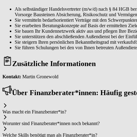
Als selbständiger Handelsvertreter (m/w/d) nach § 84 HGB ber
Vorsorge Bausteinen Absicherung, Risikoschutz und Vermögen
Sie vermitteln bedarfsorientiert Verträge mit den Schwerpunk
Sie erarbeiten Beratungskonzepte auf Basis der ermittelten Zi
Sie bauen Ihr Kundennetzwerk aktiv aus und pflegen Ihre Bez
Sie unterstützen den abschließenden Außendienst bei der Einf
Sie steigern Ihren persönlichen Bekanntheitsgrad mit verkaufs
Sie führen Schulungen bei den von Ihnen betreuten Außendiens
Zusätzliche Informationen
Kontakt:
Martin Gronewold
Über Fi­nanz­be­ra­ter*in­nen: Häufig ges
Was macht ein Fi­nanz­be­ra­ter*in?
Worunter sind Fi­nanz­be­ra­ter*in­nen noch bekannt?
Welche Skills benötigt man als Fi­nanz­be­ra­ter*in?