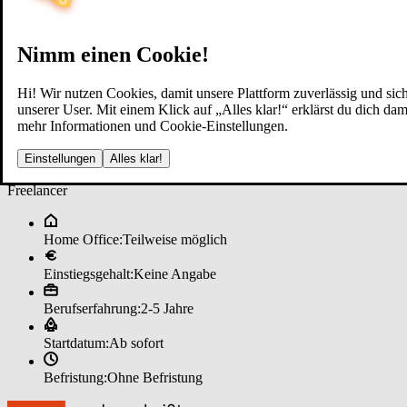
Nimm einen Cookie!
Hi! Wir nutzen Cookies, damit unsere Plattform zuverlässig und sich
unserer User. Mit einem Klick auf „Alles klar!“ erklärst du dich d
mehr Informationen und Cookie-Einstellungen.
Fi­nanz­be­ra­ter (m/w/d) Ver­si­che
Einstellungen
Alles klar!
Freelancer
Home Office:
Teilweise möglich
Einstiegsgehalt:
Keine Angabe
Berufserfahrung:
2-5 Jahre
Startdatum:
Ab sofort
Befristung:
Ohne Befristung