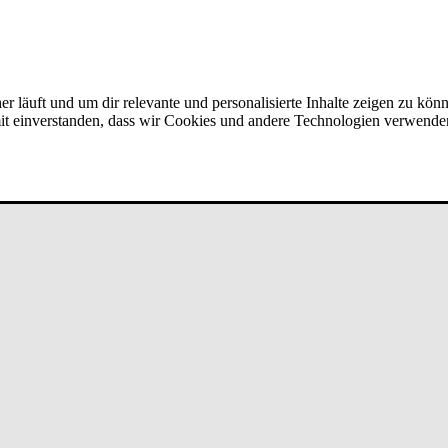
er läuft und um dir relevante und personalisierte Inhalte zeigen zu kön
amit einverstanden, dass wir Cookies und andere Technologien verwende
­run­g/Ver­mö­gen bei un­de­fi­ned