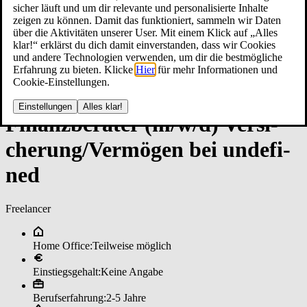
sicher läuft und um dir relevante und personalisierte Inhalte
zeigen zu können. Damit das funktioniert, sammeln wir Daten
über die Aktivitäten unserer User. Mit einem Klick auf „Alles
klar!“ erklärst du dich damit einverstanden, dass wir Cookies
und andere Technologien verwenden, um dir die bestmögliche
Erfahrung zu bieten. Klicke
Hier
für mehr Informationen und
Cookie-Einstellungen.
Einstellungen
Alles klar!
Fi­nanz­be­ra­ter (m/w/d) Ver­si­
che­run­g/Ver­mö­gen bei un­de­fi­
ned
Freelancer
Home Office:
Teilweise möglich
Einstiegsgehalt:
Keine Angabe
Berufserfahrung:
2-5 Jahre