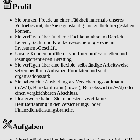
bedarfsorientiert Verträge mit den Schwerpunkten Leben-,
Profil
Krankenversicherung, Komposit sowie Investment.Sie erarbeiten
Beratungskonzepte auf Basis der ermittelten Ziele und Wünsche des
Kunden und leiten daraus konkrete Angebote ab.Sie bauen Ihr
Sie bringen Freude an einer Tätigkeit innerhalb unseres
Kundennetzwerk aktiv aus und pflegen Ihre Beziehungen mit den
Vertriebes mit, die Sie eigenständig und zeitlich frei gestalten
Kunden.Sie unterstützen den abschließenden Außendienst bei der
können.
Einführung neuer Produkte im Verkauf.Sie steigern Ihren
Sie verfügen über fundierte Fachkenntnisse im Bereich
persönlichen Bekanntheitsgrad mit verkaufsfördernden Aktionen.Sie
Leben-, Sach- und Krankenversicherung sowie im
führen Schulungen bei den von Ihnen betreuten Außendienstpartner
Investment-Geschäft.
durch.
Unsere Kunden profitieren von Ihrer professionellen und
lösungsorientierten Beratung.
Ihr Profil Sie bringen Freude an einer Tätigkeit innerhalb unseres
Sie verfügen über eine flexible, selbständige Arbeitsweise,
Vertriebes mit, die Sie eigenständig und zeitlich frei gestalten
setzen bei Ihren Aufgaben Prioritäten und sind
können.Sie verfügen über fundierte Fachkenntnisse im Bereich
organisationsstark.
Leben-, Sach- und Krankenversicherung sowie im Investment-
Sie haben eine Ausbildung als Versicherungskaufmann
Geschäft.Unsere Kunden profitieren von Ihrer professionellen und
(m/w/d), Bankkaufmann (m/w/d), Betriebswirt (m/w/d) oder
lösungsorientierten Beratung.Sie verfügen über eine flexible,
einen vergleichbaren Abschluss.
selbständige Arbeitsweise, setzen bei Ihren Aufgaben Prioritäten und
Idealerweise haben Sie mindestens zwei Jahre
sind organisationsstark.Sie haben eine Ausbildung als
Berufserfahrung in der Versicherungs- oder
Versicherungskaufmann (m/w/d), Bankkaufmann (m/w/d),
Finanzdienstleistungsbranche.
Betriebswirt (m/w/d) oder einen vergleichbaren Abschluss.
Idealerweise haben Sie mindestens zwei Jahre Berufserfahrung in
der Versicherungs- oder Finanzdienstleistungsbranche.
Aufgaben
Martin Gronewold
Als selbständiger Handelsvertreter (m/w/d) nach § 84 HGB