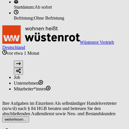
Startdatum:
Ab sofort
Befristung:
Ohne Befristung
Wüstenrot Vertrieb
Deutschland
vor etwa 1 Monat
Job
Unternehmen
Mitarbeiter*innen
Ihre Aufgaben im Einzelnen Als selbständiger Handelsvertreter
(m/w/d) nach § 84 HGB beraten und betreuen Sie den
abschließenden Außendienst sowie Neu- und Bestandskunden
innerhalb Ihrer Region bedarfsgerecht in den Vorsorge Bausteinen
weiterlesen...
Absicherung, Risikoschutz und Vermögensbildung.Sie vermitteln