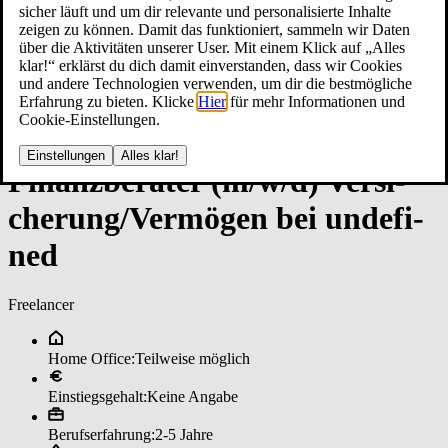
sicher läuft und um dir relevante und personalisierte Inhalte
zeigen zu können. Damit das funktioniert, sammeln wir Daten
über die Aktivitäten unserer User. Mit einem Klick auf „Alles
klar!“ erklärst du dich damit einverstanden, dass wir Cookies
und andere Technologien verwenden, um dir die bestmögliche
Erfahrung zu bieten. Klicke
Hier
für mehr Informationen und
Cookie-Einstellungen.
Einstellungen
Alles klar!
Fi­nanz­be­ra­ter (m/w/d) Ver­si­
che­run­g/Ver­mö­gen bei un­de­fi­
ned
Freelancer
Home Office:
Teilweise möglich
Einstiegsgehalt:
Keine Angabe
Berufserfahrung:
2-5 Jahre