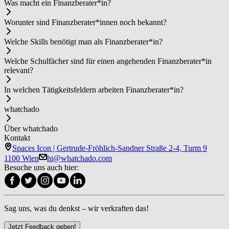
Was macht ein Fi­nanz­be­ra­ter*in?
Worunter sind Fi­nanz­be­ra­ter*in­nen noch bekannt?
Welche Skills benötigt man als Fi­nanz­be­ra­ter*in?
Welche Schulfächer sind für einen angehenden Fi­nanz­be­ra­ter*in
relevant?
In welchen Tätigkeitsfeldern arbeiten Fi­nanz­be­ra­ter*in?
whatchado
Über whatchado
Kontakt
Spaces Icon | Gertrude-Fröhlich-Sandner Straße 2-4, Turm 9
1100 Wien
hi@whatchado.com
Besuche uns auch hier:
Sag uns, was du denkst – wir verkraften das!
Jetzt Feedback geben!