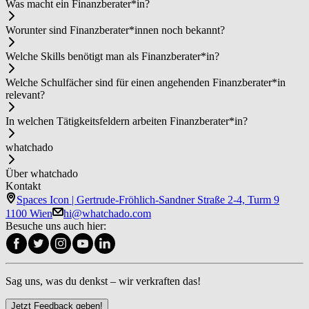
Was macht ein Fi­nanz­be­ra­ter*in?
Worunter sind Fi­nanz­be­ra­ter*in­nen noch bekannt?
Welche Skills benötigt man als Fi­nanz­be­ra­ter*in?
Welche Schulfächer sind für einen angehenden Fi­nanz­be­ra­ter*in
relevant?
In welchen Tätigkeitsfeldern arbeiten Fi­nanz­be­ra­ter*in?
whatchado
Über whatchado
Kontakt
Spaces Icon | Gertrude-Fröhlich-Sandner Straße 2-4, Turm 9
1100 Wien
hi@whatchado.com
Besuche uns auch hier:
Sag uns, was du denkst – wir verkraften das!
Jetzt Feedback geben!