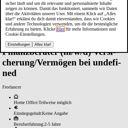
sicher läuft und um dir relevante und personalisierte Inhalte
zeigen zu können. Damit das funktioniert, sammeln wir Daten
über die Aktivitäten unserer User. Mit einem Klick auf „Alles
klar!“ erklärst du dich damit einverstanden, dass wir Cookies
und andere Technologien verwenden, um dir die bestmögliche
Erfahrung zu bieten. Klicke
Hier
für mehr Informationen und
Cookie-Einstellungen.
Einstellungen
Alles klar!
Fi­nanz­be­ra­ter (m/w/d) Ver­si­
che­run­g/Ver­mö­gen bei un­de­fi­
ned
Freelancer
Home Office:
Teilweise möglich
Einstiegsgehalt:
Keine Angabe
Berufserfahrung:
2-5 Jahre