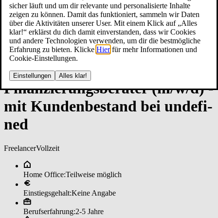
sicher läuft und um dir relevante und personalisierte Inhalte
zeigen zu können. Damit das funktioniert, sammeln wir Daten
über die Aktivitäten unserer User. Mit einem Klick auf „Alles
klar!“ erklärst du dich damit einverstanden, dass wir Cookies
und andere Technologien verwenden, um dir die bestmögliche
Erfahrung zu bieten. Klicke
Hier
für mehr Informationen und
Cookie-Einstellungen.
Einstellungen
Alles klar!
Fi­nan­zie­rungs­be­ra­ter (m/w/d) ­
mit Kun­den­be­stan­d bei un­de­fi­
ned
Freelancer
Vollzeit
Home Office:
Teilweise möglich
Einstiegsgehalt:
Keine Angabe
Berufserfahrung:
2-5 Jahre