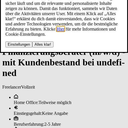
sicher läuft und um dir relevante und personalisierte Inhalte
zeigen zu können. Damit das funktioniert, sammeln wir Daten
über die Aktivitäten unserer User. Mit einem Klick auf „Alles
klar!“ erklärst du dich damit einverstanden, dass wir Cookies
und andere Technologien verwenden, um dir die bestmögliche
Erfahrung zu bieten. Klicke
Hier
für mehr Informationen und
Cookie-Einstellungen.
Einstellungen
Alles klar!
Fi­nan­zie­rungs­be­ra­ter (m/w/d) ­
mit Kun­den­be­stan­d bei un­de­fi­
ned
Freelancer
Vollzeit
Home Office:
Teilweise möglich
Einstiegsgehalt:
Keine Angabe
Berufserfahrung:
2-5 Jahre