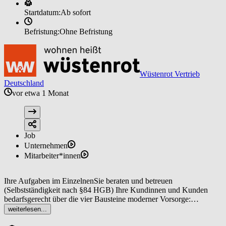
Startdatum:
Ab sofort
Befristung:
Ohne Befristung
Wüstenrot Vertrieb
Deutschland
vor etwa 1 Monat
Job
Unternehmen
Mitarbeiter*innen
Ihre Aufgaben im EinzelnenSie beraten und betreuen
(Selbstständigkeit nach §84 HGB) Ihre Kundinnen und Kunden
bedarfsgerecht über die vier Bausteine moderner Vorsorge:
Absicherung, Wohneigentum, Risikoschutz und Vermögensbildung.
weiterlesen...
Sie erarbeiten Beratungskonzepte für alle Vorsorgethemen auf Basis