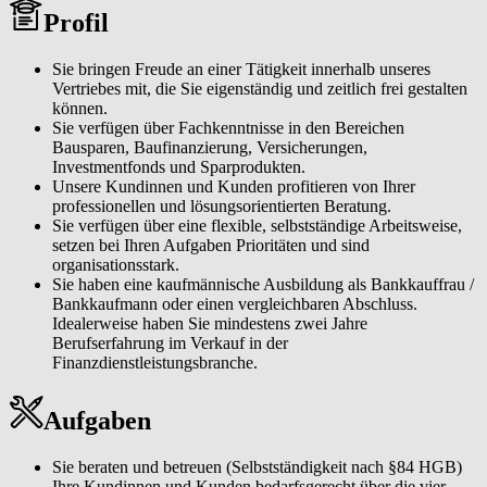
der ermittelten Ziele und Wünsche und leiten daraus konkrete
Profil
Angebote ab.Sie bauen Ihr Kundennetzwerk aktiv aus und pflegen
Ihre Beziehungen mit den Kundinnen und Kunden.Sie steigern
Ihren persönlichen Bekanntheitsgrad mit verkaufsfördernden
Sie bringen Freude an einer Tätigkeit innerhalb unseres
Aktionen.
Vertriebes mit, die Sie eigenständig und zeitlich frei gestalten
können.
Sie verfügen über Fachkenntnisse in den Bereichen
Bausparen, Baufinanzierung, Versicherungen,
Investmentfonds und Sparprodukten.
Unsere Kundinnen und Kunden profitieren von Ihrer
professionellen und lösungsorientierten Beratung.
Sie verfügen über eine flexible, selbstständige Arbeitsweise,
setzen bei Ihren Aufgaben Prioritäten und sind
organisationsstark.
Sie haben eine kaufmännische Ausbildung als Bankkauffrau /
Bankkaufmann oder einen vergleichbaren Abschluss.
Idealerweise haben Sie mindestens zwei Jahre
Berufserfahrung im Verkauf in der
Finanzdienstleistungsbranche.
Aufgaben
Sie beraten und betreuen (Selbstständigkeit nach §84 HGB)
Ihre Kundinnen und Kunden bedarfsgerecht über die vier