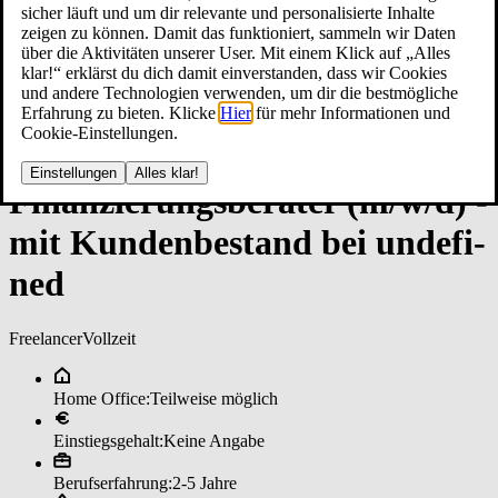
sicher läuft und um dir relevante und personalisierte Inhalte
zeigen zu können. Damit das funktioniert, sammeln wir Daten
über die Aktivitäten unserer User. Mit einem Klick auf „Alles
klar!“ erklärst du dich damit einverstanden, dass wir Cookies
und andere Technologien verwenden, um dir die bestmögliche
Erfahrung zu bieten. Klicke
Hier
für mehr Informationen und
Cookie-Einstellungen.
Einstellungen
Alles klar!
Fi­nan­zie­rungs­be­ra­ter (m/w/d) ­
mit Kun­den­be­stan­d bei un­de­fi­
ned
Freelancer
Vollzeit
Home Office:
Teilweise möglich
Einstiegsgehalt:
Keine Angabe
Berufserfahrung:
2-5 Jahre