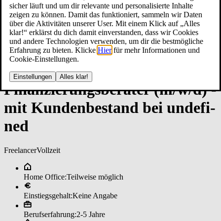
sicher läuft und um dir relevante und personalisierte Inhalte
zeigen zu können. Damit das funktioniert, sammeln wir Daten
über die Aktivitäten unserer User. Mit einem Klick auf „Alles
klar!“ erklärst du dich damit einverstanden, dass wir Cookies
und andere Technologien verwenden, um dir die bestmögliche
Erfahrung zu bieten. Klicke
Hier
für mehr Informationen und
Cookie-Einstellungen.
Einstellungen
Alles klar!
Fi­nan­zie­rungs­be­ra­ter (m/w/d) ­
mit Kun­den­be­stan­d bei un­de­fi­
ned
Freelancer
Vollzeit
Home Office:
Teilweise möglich
Einstiegsgehalt:
Keine Angabe
Berufserfahrung:
2-5 Jahre