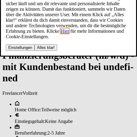
sicher läuft und um dir relevante und personalisierte Inhalte
zeigen zu können. Damit das funktioniert, sammeln wir Daten
über die Aktivitäten unserer User. Mit einem Klick auf „Alles
klar!“ erklärst du dich damit einverstanden, dass wir Cookies
und andere Technologien verwenden, um dir die bestmögliche
Erfahrung zu bieten. Klicke
Hier
für mehr Informationen und
Cookie-Einstellungen.
Einstellungen
Alles klar!
Fi­nan­zie­rungs­be­ra­ter (m/w/d) ­
mit Kun­den­be­stan­d bei un­de­fi­
ned
Freelancer
Vollzeit
Home Office:
Teilweise möglich
Einstiegsgehalt:
Keine Angabe
Berufserfahrung:
2-5 Jahre