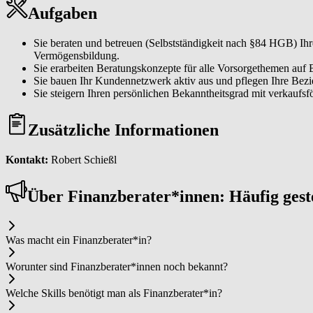
Aufgaben
Sie beraten und betreuen (Selbstständigkeit nach §84 HGB) I
Vermögensbildung.
Sie erarbeiten Beratungskonzepte für alle Vorsorgethemen auf 
Sie bauen Ihr Kundennetzwerk aktiv aus und pflegen Ihre Be
Sie steigern Ihren persönlichen Bekanntheitsgrad mit verkaufs
Zusätzliche Informationen
Kontakt:
Robert Schießl
Über Fi­nanz­be­ra­ter*in­nen: Häufig ges
Was macht ein Fi­nanz­be­ra­ter*in?
Worunter sind Fi­nanz­be­ra­ter*in­nen noch bekannt?
Welche Skills benötigt man als Fi­nanz­be­ra­ter*in?