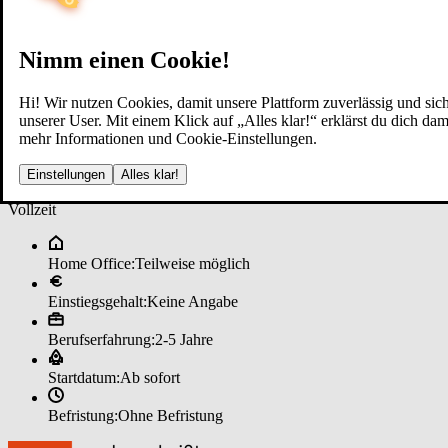
Nimm einen Cookie!
Hi! Wir nutzen Cookies, damit unsere Plattform zuverlässig und sich
unserer User. Mit einem Klick auf „Alles klar!“ erklärst du dich d
mehr Informationen und Cookie-Einstellungen.
Fi­nan­zie­rungs­be­ra­ter (m/w/d) ­
Einstellungen
Alles klar!
Vollzeit
Home Office:
Teilweise möglich
Einstiegsgehalt:
Keine Angabe
Berufserfahrung:
2-5 Jahre
Startdatum:
Ab sofort
Befristung:
Ohne Befristung