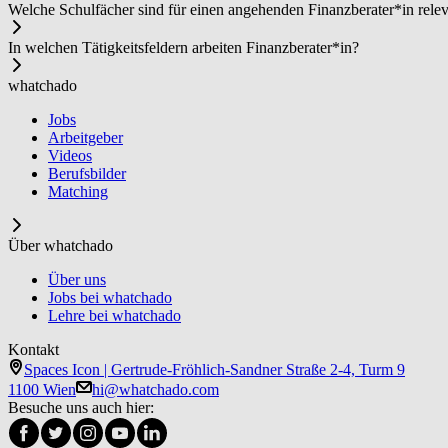
Welche Schulfächer sind für einen angehenden Fi­nanz­be­ra­ter*in rele
In welchen Tätigkeitsfeldern arbeiten Fi­nanz­be­ra­ter*in?
whatchado
Jobs
Arbeitgeber
Videos
Berufsbilder
Matching
Über whatchado
Über uns
Jobs bei whatchado
Lehre bei whatchado
Kontakt
Spaces Icon | Gertrude-Fröhlich-Sandner Straße 2-4, Turm 9
1100 Wien
hi@whatchado.com
Besuche uns auch hier: