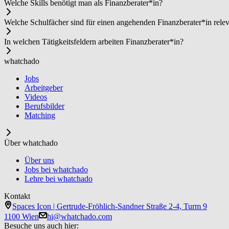
Welche Skills benötigt man als Fi­nanz­be­ra­ter*in?
Welche Schulfächer sind für einen angehenden Fi­nanz­be­ra­ter*in rele
In welchen Tätigkeitsfeldern arbeiten Fi­nanz­be­ra­ter*in?
whatchado
Jobs
Arbeitgeber
Videos
Berufsbilder
Matching
Über whatchado
Über uns
Jobs bei whatchado
Lehre bei whatchado
Kontakt
Spaces Icon | Gertrude-Fröhlich-Sandner Straße 2-4, Turm 9
1100 Wien
hi@whatchado.com
Besuche uns auch hier: