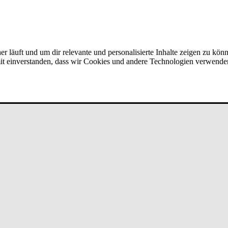
er läuft und um dir relevante und personalisierte Inhalte zeigen zu kön
amit einverstanden, dass wir Cookies und andere Technologien verwende
mit Kun­den­be­stan­d bei un­de­fi­ned