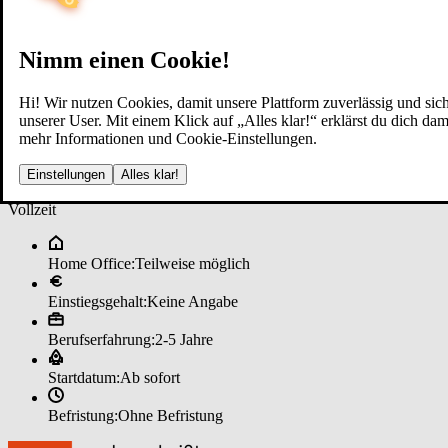
Nimm einen Cookie!
Hi! Wir nutzen Cookies, damit unsere Plattform zuverlässig und sich
unserer User. Mit einem Klick auf „Alles klar!“ erklärst du dich d
mehr Informationen und Cookie-Einstellungen.
Fi­nan­zie­rungs­be­ra­ter (m/w/d) ­
Einstellungen
Alles klar!
Vollzeit
Home Office:
Teilweise möglich
Einstiegsgehalt:
Keine Angabe
Berufserfahrung:
2-5 Jahre
Startdatum:
Ab sofort
Befristung:
Ohne Befristung