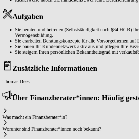
Aufgaben
Sie beraten und betreuen (Selbstständigkeit nach §84 HGB) I
Vermögensbildung.
Sie erarbeiten Beratungskonzepte für alle Vorsorgethemen auf 
Sie bauen Ihr Kundennetzwerk aktiv aus und pflegen Ihre Be
Sie steigern Ihren persönlichen Bekanntheitsgrad mit verkaufs
Zusätzliche Informationen
Thomas Dees
Über Fi­nanz­be­ra­ter*in­nen: Häufig ges
Was macht ein Fi­nanz­be­ra­ter*in?
Worunter sind Fi­nanz­be­ra­ter*in­nen noch bekannt?