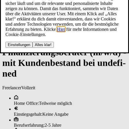
sicher läuft und um dir relevante und personalisierte Inhalte
zeigen zu können. Damit das funktioniert, sammeln wir Daten
über die Aktivitäten unserer User. Mit einem Klick auf „Alles
klar!“ erklärst du dich damit einverstanden, dass wir Cookies
und andere Technologien verwenden, um dir die bestmögliche
Erfahrung zu bieten. Klicke
Hier
für mehr Informationen und
Cookie-Einstellungen.
Einstellungen
Alles klar!
Fi­nan­zie­rungs­be­ra­ter (m/w/d) ­
mit Kun­den­be­stan­d bei un­de­fi­
ned
Freelancer
Vollzeit
Home Office:
Teilweise möglich
Einstiegsgehalt:
Keine Angabe
Berufserfahrung:
2-5 Jahre