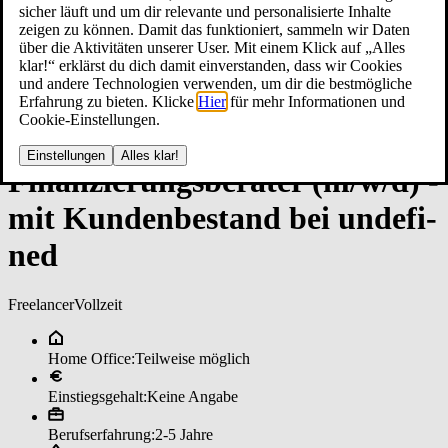
sicher läuft und um dir relevante und personalisierte Inhalte
zeigen zu können. Damit das funktioniert, sammeln wir Daten
über die Aktivitäten unserer User. Mit einem Klick auf „Alles
klar!“ erklärst du dich damit einverstanden, dass wir Cookies
und andere Technologien verwenden, um dir die bestmögliche
Erfahrung zu bieten. Klicke
Hier
für mehr Informationen und
Cookie-Einstellungen.
Einstellungen
Alles klar!
Fi­nan­zie­rungs­be­ra­ter (m/w/d) ­
mit Kun­den­be­stan­d bei un­de­fi­
ned
Freelancer
Vollzeit
Home Office:
Teilweise möglich
Einstiegsgehalt:
Keine Angabe
Berufserfahrung:
2-5 Jahre