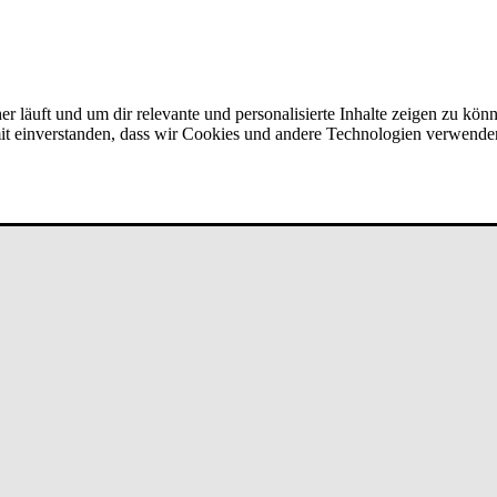
er läuft und um dir relevante und personalisierte Inhalte zeigen zu kön
amit einverstanden, dass wir Cookies und andere Technologien verwende
mit Kun­den­be­stan­d bei un­de­fi­ned