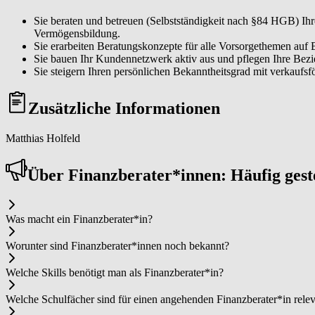
Sie beraten und betreuen (Selbstständigkeit nach §84 HGB) I
Vermögensbildung.
Sie erarbeiten Beratungskonzepte für alle Vorsorgethemen auf 
Sie bauen Ihr Kundennetzwerk aktiv aus und pflegen Ihre Be
Sie steigern Ihren persönlichen Bekanntheitsgrad mit verkaufs
Zusätzliche Informationen
Matthias Holfeld
Über Fi­nanz­be­ra­ter*in­nen: Häufig ges
Was macht ein Fi­nanz­be­ra­ter*in?
Worunter sind Fi­nanz­be­ra­ter*in­nen noch bekannt?
Welche Skills benötigt man als Fi­nanz­be­ra­ter*in?
Welche Schulfächer sind für einen angehenden Fi­nanz­be­ra­ter*in rele