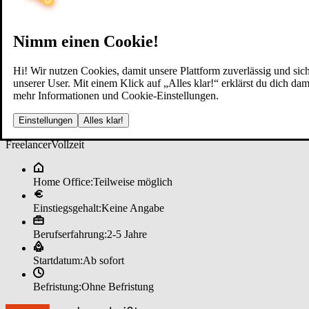
Nimm einen Cookie!
Hi! Wir nutzen Cookies, damit unsere Plattform zuverlässig und sich
unserer User. Mit einem Klick auf „Alles klar!“ erklärst du dich d
mehr Informationen und Cookie-Einstellungen.
Fi­nan­zie­rungs­be­ra­ter (m/w/d) ­
Einstellungen
Alles klar!
Freelancer
Vollzeit
Home Office:
Teilweise möglich
Einstiegsgehalt:
Keine Angabe
Berufserfahrung:
2-5 Jahre
Startdatum:
Ab sofort
Befristung:
Ohne Befristung