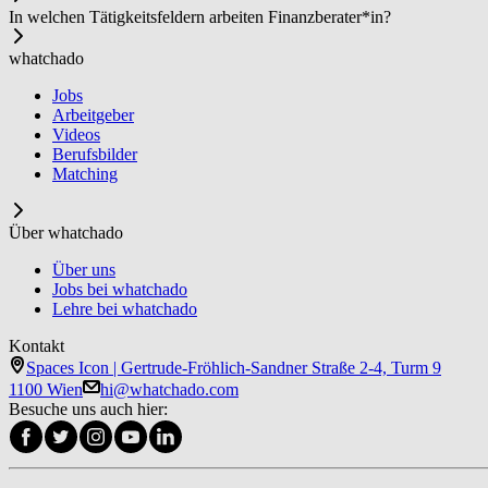
In welchen Tätigkeitsfeldern arbeiten Fi­nanz­be­ra­ter*in?
whatchado
Jobs
Arbeitgeber
Videos
Berufsbilder
Matching
Über whatchado
Über uns
Jobs bei whatchado
Lehre bei whatchado
Kontakt
Spaces Icon | Gertrude-Fröhlich-Sandner Straße 2-4, Turm 9
1100 Wien
hi@whatchado.com
Besuche uns auch hier: