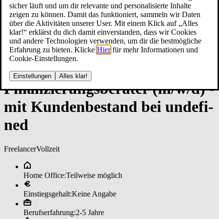
sicher läuft und um dir relevante und personalisierte Inhalte
zeigen zu können. Damit das funktioniert, sammeln wir Daten
über die Aktivitäten unserer User. Mit einem Klick auf „Alles
klar!“ erklärst du dich damit einverstanden, dass wir Cookies
und andere Technologien verwenden, um dir die bestmögliche
Erfahrung zu bieten. Klicke
Hier
für mehr Informationen und
Cookie-Einstellungen.
Einstellungen
Alles klar!
Fi­nan­zie­rungs­be­ra­ter (m/w/d) ­
mit Kun­den­be­stan­d bei un­de­fi­
ned
Freelancer
Vollzeit
Home Office:
Teilweise möglich
Einstiegsgehalt:
Keine Angabe
Berufserfahrung:
2-5 Jahre