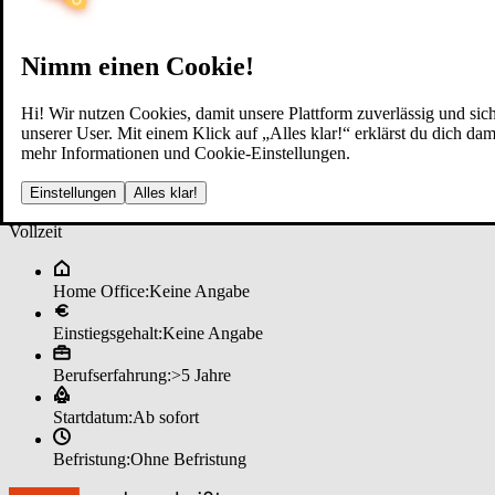
Nimm einen Cookie!
Hi! Wir nutzen Cookies, damit unsere Plattform zuverlässig und sich
unserer User. Mit einem Klick auf „Alles klar!“ erklärst du dich d
mehr Informationen und Cookie-Einstellungen.
Im­mo­bi­li­en­mak­ler (m/w/d) al­s V
Einstellungen
Alles klar!
Vollzeit
Home Office:
Keine Angabe
Einstiegsgehalt:
Keine Angabe
Berufserfahrung:
>5 Jahre
Startdatum:
Ab sofort
Befristung:
Ohne Befristung