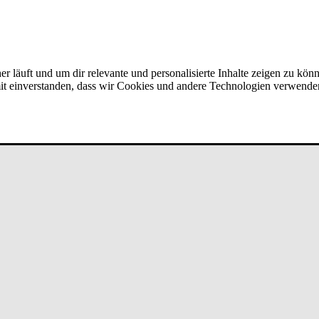
er läuft und um dir relevante und personalisierte Inhalte zeigen zu kön
amit einverstanden, dass wir Cookies und andere Technologien verwende
er­kaufs­lei­tun­g bei un­de­fi­ned