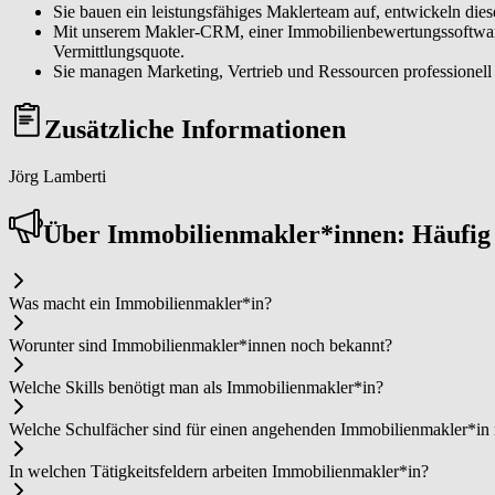
Sie bauen ein leistungsfähiges Maklerteam auf, entwickeln dies
Mit unserem Makler-CRM, einer Immobilienbewertungssoftware s
Vermittlungsquote.
Sie managen Marketing, Vertrieb und Ressourcen professionell u
Zusätzliche Informationen
Jörg Lamberti
Über Im­mo­bi­li­en­mak­ler*in­nen: Häufi
Was macht ein Im­mo­bi­li­en­mak­ler*in?
Worunter sind Im­mo­bi­li­en­mak­ler*in­nen noch bekannt?
Welche Skills benötigt man als Im­mo­bi­li­en­mak­ler*in?
Welche Schulfächer sind für einen angehenden Im­mo­bi­li­en­mak­ler*in
In welchen Tätigkeitsfeldern arbeiten Im­mo­bi­li­en­mak­ler*in?