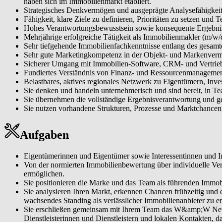
haben sich im Immobilienmarkt etabliert.
Strategisches Denkvermögen und ausgeprägte Analysefähigkeit
Fähigkeit, klare Ziele zu definieren, Prioritäten zu setzen und
Hohes Verantwortungsbewusstsein sowie konsequente Ergebniso
Mehrjährige erfolgreiche Tätigkeit als Immobilienmakler (m/w/
Sehr tiefgehende Immobilienfachkenntnisse entlang des gesamt
Sehr gute Marketingkompetenz in der Objekt- und Markenverma
Sicherer Umgang mit Immobilien-Software, CRM- und Vertrie
Fundiertes Verständnis von Finanz- und Ressourcenmanagemen
Belastbares, aktives regionales Netzwerk zu Eigentümern, Inve
Sie denken und handeln unternehmerisch und sind bereit, in T
Sie übernehmen die vollständige Ergebnisverantwortung und gest
Sie nutzen vorhandene Strukturen, Prozesse und Marktchancen,
Aufgaben
Eigentümerinnen und Eigentümer sowie Interessentinnen und Int
Von der normierten Immobilienbewertung über individuelle Verma
ermöglichen.
Sie positionieren die Marke und das Team als führenden Immobi
Sie analysieren Ihren Markt, erkennen Chancen frühzeitig und 
wachsendes Standing als verlässlicher Immobilienanbieter zu er
Sie erschließen gemeinsam mit Ihrem Team das W&amp;W Netzw
Dienstleisterinnen und Dienstleistern und lokalen Kontakten, das