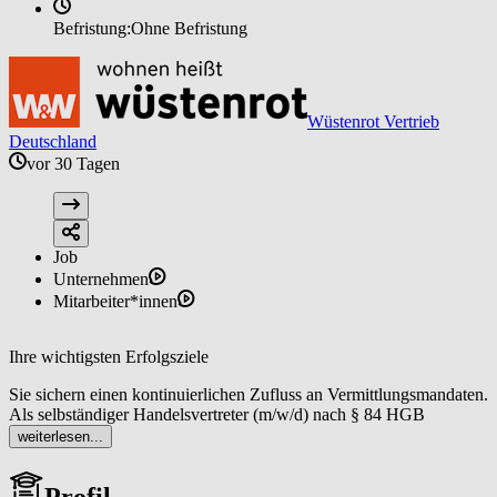
Befristung:
Ohne Befristung
Wüstenrot Vertrieb
Deutschland
vor 30 Tagen
Job
Unternehmen
Mitarbeiter*innen
Ihre wichtigsten Erfolgsziele
Sie sichern einen kontinuierlichen Zufluss an Vermittlungsmandaten.
Als selbständiger Handelsvertreter (m/w/d) nach § 84 HGB
etablieren Sie dazu eine klare Vertriebsstrategie, um sowohl selbst
weiterlesen...
als auch gemeinsam mit Ihrem Team regelmäßig neue Objekte
sowie Interessentinnen und Interessenten zu akquirieren, mit dem
Profil
Ergebnis einer stabilen Pipeline an Vermittlungsmandaten, die