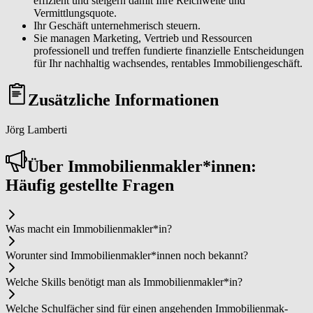
effizient und steigern damit Ihre Reichweite und
Vermittlungsquote.
Ihr Geschäft unternehmerisch steuern.
Sie managen Marketing, Vertrieb und Ressourcen
professionell und treffen fundierte finanzielle Entscheidungen
für Ihr nachhaltig wachsendes, rentables Immobiliengeschäft.
Zusätzliche Informationen
Jörg Lamberti
Über Im­mo­bi­li­en­mak­ler*in­nen:
Häufig gestellte Fragen
Was macht ein Im­mo­bi­li­en­mak­ler*in?
Worunter sind Im­mo­bi­li­en­mak­ler*in­nen noch bekannt?
Welche Skills benötigt man als Im­mo­bi­li­en­mak­ler*in?
Welche Schulfächer sind für einen angehenden Im­mo­bi­li­en­mak­