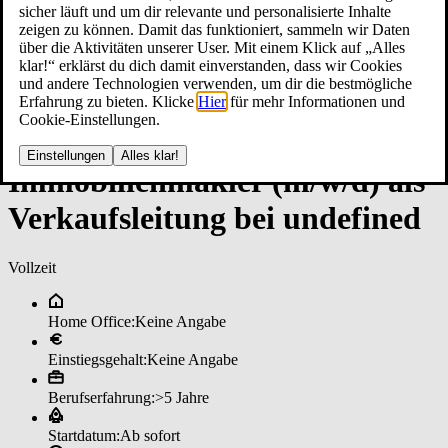
sicher läuft und um dir relevante und personalisierte Inhalte
zeigen zu können. Damit das funktioniert, sammeln wir Daten
über die Aktivitäten unserer User. Mit einem Klick auf „Alles
klar!“ erklärst du dich damit einverstanden, dass wir Cookies
und andere Technologien verwenden, um dir die bestmögliche
Erfahrung zu bieten. Klicke
Hier
für mehr Informationen und
Cookie-Einstellungen.
Einstellungen
Alles klar!
Im­mo­bi­li­en­mak­ler (m/w/d) al­s
Ver­kaufs­lei­tun­g bei un­de­fi­ned
Vollzeit
Home Office:
Keine Angabe
Einstiegsgehalt:
Keine Angabe
Berufserfahrung:
>5 Jahre
Startdatum:
Ab sofort