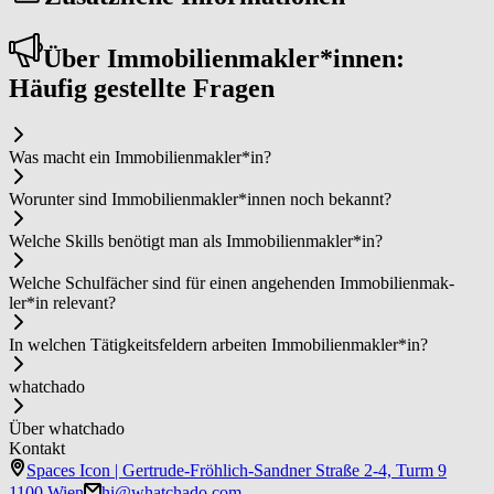
Über Im­mo­bi­li­en­mak­ler*in­nen:
Häufig gestellte Fragen
Was macht ein Im­mo­bi­li­en­mak­ler*in?
Worunter sind Im­mo­bi­li­en­mak­ler*in­nen noch bekannt?
Welche Skills benötigt man als Im­mo­bi­li­en­mak­ler*in?
Welche Schulfächer sind für einen angehenden Im­mo­bi­li­en­mak­
ler*in relevant?
In welchen Tätigkeitsfeldern arbeiten Im­mo­bi­li­en­mak­ler*in?
whatchado
Über whatchado
Kontakt
Spaces Icon | Gertrude-Fröhlich-Sandner Straße 2-4, Turm 9
1100 Wien
hi@whatchado.com