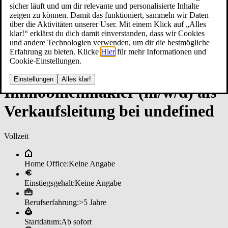
sicher läuft und um dir relevante und personalisierte Inhalte
zeigen zu können. Damit das funktioniert, sammeln wir Daten
über die Aktivitäten unserer User. Mit einem Klick auf „Alles
klar!“ erklärst du dich damit einverstanden, dass wir Cookies
und andere Technologien verwenden, um dir die bestmögliche
Erfahrung zu bieten. Klicke
Hier
für mehr Informationen und
Cookie-Einstellungen.
Einstellungen
Alles klar!
Im­mo­bi­li­en­mak­ler (m/w/d) al­s
Ver­kaufs­lei­tun­g bei un­de­fi­ned
Vollzeit
Home Office:
Keine Angabe
Einstiegsgehalt:
Keine Angabe
Berufserfahrung:
>5 Jahre
Startdatum:
Ab sofort