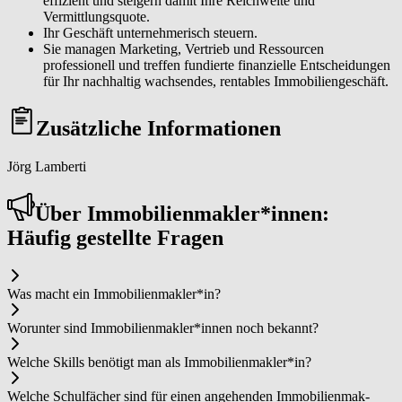
effizient und steigern damit Ihre Reichweite und
Vermittlungsquote.
Ihr Geschäft unternehmerisch steuern.
Sie managen Marketing, Vertrieb und Ressourcen
professionell und treffen fundierte finanzielle Entscheidungen
für Ihr nachhaltig wachsendes, rentables Immobiliengeschäft.
Zusätzliche Informationen
Jörg Lamberti
Über Im­mo­bi­li­en­mak­ler*in­nen:
Häufig gestellte Fragen
Was macht ein Im­mo­bi­li­en­mak­ler*in?
Worunter sind Im­mo­bi­li­en­mak­ler*in­nen noch bekannt?
Welche Skills benötigt man als Im­mo­bi­li­en­mak­ler*in?
Welche Schulfächer sind für einen angehenden Im­mo­bi­li­en­mak­