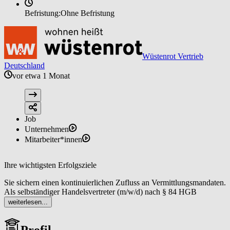
Befristung:
Ohne Befristung
Wüstenrot Vertrieb
Deutschland
vor etwa 1 Monat
Job
Unternehmen
Mitarbeiter*innen
Ihre wichtigsten Erfolgsziele
Sie sichern einen kontinuierlichen Zufluss an Vermittlungsmandaten.
Als selbständiger Handelsvertreter (m/w/d) nach § 84 HGB
etablieren Sie dazu eine klare Vertriebsstrategie, um sowohl selbst
weiterlesen...
als auch gemeinsam mit Ihrem Team regelmäßig neue Objekte
sowie Interessentinnen und Interessenten zu akquirieren, mit dem
Profil
Ergebnis einer stabilen Pipeline an Vermittlungsmandaten, die