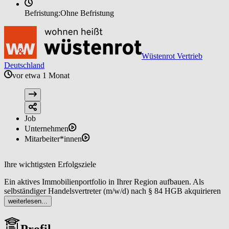
Befristung:
Ohne Befristung
Wüstenrot Vertrieb
Deutschland
vor etwa 1 Monat
Job
Unternehmen
Mitarbeiter*innen
Ihre wichtigsten Erfolgsziele
Ein aktives Immobilienportfolio in Ihrer Region aufbauen. Als
selbständiger Handelsvertreter (m/w/d) nach § 84 HGB akquirieren
Sie regelmäßig neue Objekte sowie Interessentinnen und
weiterlesen...
Interessenten mit dem Ergebnis einer stabilen Pipeline an
Vermittlungsmandaten, die planbare Umsätze ermöglicht.
Profil