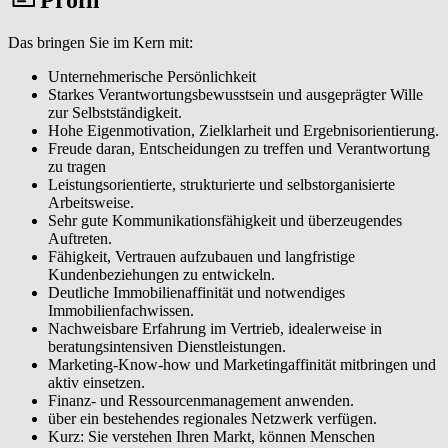
Eigentümerinnen und Eigentümer sowie Interessentinnen und
Interessenten durch einen professionellen Vermittlungsprozess
Das bringen Sie im Kern mit:
führen. Von der normierten Immobilienbewertung über individuelle
Vermarktungskonzepte bis zur Vertragsunterzeichnung generieren
Unternehmerische Persönlichkeit
Sie eine hohe Kundenzufriedenheit, Wiederempfehlungen und
Starkes Verantwortungsbewusstsein und ausgeprägter Wille
erfolgreiche Vermittlungen.
zur Selbstständigkeit.
Hohe Eigenmotivation, Zielklarheit und Ergebnisorientierung.
Als lokaler Immobilienexperte (m/w/d) sichtbar werden. Sie
Freude daran, Entscheidungen zu treffen und Verantwortung
analysieren Ihren Markt, erkennen Chancen frühzeitig und
zu tragen
entwickeln eigene Marketingmaßnahmen, die Sie in Ihrer Region
Leistungsorientierte, strukturierte und selbstorganisierte
eindeutig positionieren, um eine spürbare Reichweite und ein
Arbeitsweise.
wachsendes Standing als verlässliche Ansprechperson zu erreichen.
Sehr gute Kommunikationsfähigkeit und überzeugendes
Auftreten.
Ein tragfähiges Netzwerk aufbauen und pflegen. Sie erschließen das
Fähigkeit, Vertrauen aufzubauen und langfristige
W&W Netzwerk und etablieren ein persönliches Partnernetzwerk
Kundenbeziehungen zu entwickeln.
aus Eigentümerinnen und Eigentümern, Tippgeberinnen und
Deutliche Immobilienaffinität und notwendiges
Tippgebern, Dienstleisterinnen und Dienstleistern und lokalen
Immobilienfachwissen.
Kontakten, das Ihr Geschäft langfristig trägt.
Nachweisbare Erfahrung im Vertrieb, idealerweise in
beratungsintensiven Dienstleistungen.
Moderne Tools & CRM effizient einsetzen. Mit unserem Makler-
Marketing-Know-how und Marketingaffinität mitbringen und
CRM, einer Immobilienbewertungssoftware sowie weiteren
aktiv einsetzen.
digitalen Makler-Tools und klaren Prozessen organisieren Sie
Finanz- und Ressourcenmanagement anwenden.
Abläufe effizient und steigern damit Ihre Reichweite und
über ein bestehendes regionales Netzwerk verfügen.
Vermittlungsquote.
Kurz: Sie verstehen Ihren Markt, können Menschen