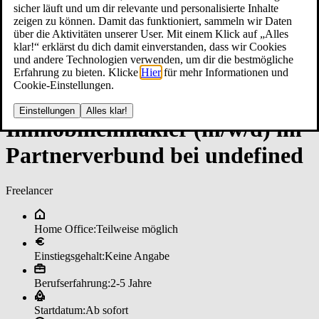
sicher läuft und um dir relevante und personalisierte Inhalte
zeigen zu können. Damit das funktioniert, sammeln wir Daten
über die Aktivitäten unserer User. Mit einem Klick auf „Alles
klar!“ erklärst du dich damit einverstanden, dass wir Cookies
und andere Technologien verwenden, um dir die bestmögliche
Erfahrung zu bieten. Klicke
Hier
für mehr Informationen und
Cookie-Einstellungen.
Einstellungen
Alles klar!
Im­mo­bi­li­en­mak­ler (m/w/d) im
­Part­ner­ver­bun­d bei un­de­fi­ned
Freelancer
Home Office:
Teilweise möglich
Einstiegsgehalt:
Keine Angabe
Berufserfahrung:
2-5 Jahre
Startdatum:
Ab sofort