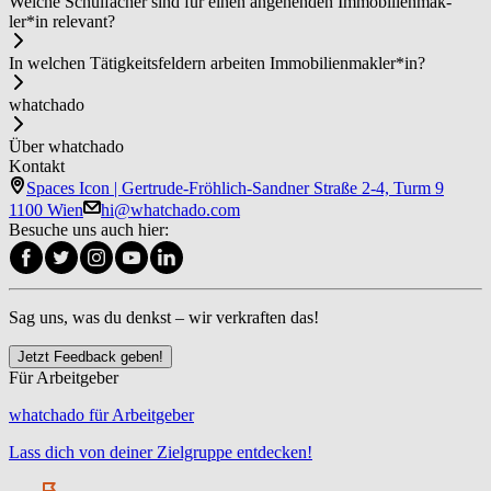
Welche Schulfächer sind für einen angehenden Im­mo­bi­li­en­mak­
ler*in relevant?
In welchen Tätigkeitsfeldern arbeiten Im­mo­bi­li­en­mak­ler*in?
whatchado
Über whatchado
Kontakt
Spaces Icon | Gertrude-Fröhlich-Sandner Straße 2-4, Turm 9
1100 Wien
hi@whatchado.com
Besuche uns auch hier:
Sag uns, was du denkst – wir verkraften das!
Jetzt Feedback geben!
Für Arbeitgeber
whatchado für Arbeitgeber
Lass dich von deiner Zielgruppe entdecken!