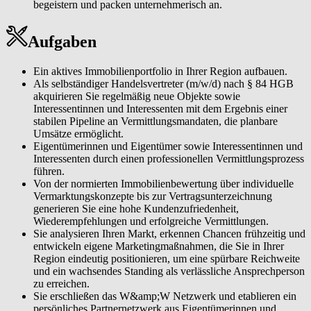
begeistern und packen unternehmerisch an.
Ihr Geschäft unternehmerisch steuern. Sie managen Marketing,
Vertrieb und Ressourcen professionell und treffen fundierte
finanzielle Entscheidungen für Ihr nachhaltig wachsendes, rentables
Aufgaben
Immobiliengeschäft.
Ein aktives Immobilienportfolio in Ihrer Region aufbauen.
Als selbständiger Handelsvertreter (m/w/d) nach § 84 HGB
akquirieren Sie regelmäßig neue Objekte sowie
Interessentinnen und Interessenten mit dem Ergebnis einer
stabilen Pipeline an Vermittlungsmandaten, die planbare
Umsätze ermöglicht.
Eigentümerinnen und Eigentümer sowie Interessentinnen und
Interessenten durch einen professionellen Vermittlungsprozess
führen.
Von der normierten Immobilienbewertung über individuelle
Vermarktungskonzepte bis zur Vertragsunterzeichnung
generieren Sie eine hohe Kundenzufriedenheit,
Wiederempfehlungen und erfolgreiche Vermittlungen.
Sie analysieren Ihren Markt, erkennen Chancen frühzeitig und
entwickeln eigene Marketingmaßnahmen, die Sie in Ihrer
Region eindeutig positionieren, um eine spürbare Reichweite
und ein wachsendes Standing als verlässliche Ansprechperson
zu erreichen.
Sie erschließen das W&amp;W Netzwerk und etablieren ein
persönliches Partnernetzwerk aus Eigentümerinnen und