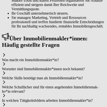
Makler-Tools und klaren Prozessen organisieren Sie Abläufe
effizient und steigern damit Ihre Reichweite und
Vermittlungsquote.
Ihr Geschäft unternehmerisch steuern.
Sie managen Marketing, Vertrieb und Ressourcen
professionell und treffen fundierte finanzielle Entscheidungen
für Ihr nachhaltig wachsendes, rentables Immobiliengeschäft.
Über Im­mo­bi­li­en­mak­ler*in­nen:
Häufig gestellte Fragen
Was macht ein Im­mo­bi­li­en­mak­ler*in?
Worunter sind Im­mo­bi­li­en­mak­ler*in­nen noch bekannt?
Welche Skills benötigt man als Im­mo­bi­li­en­mak­ler*in?
Welche Schulfächer sind für einen angehenden Im­mo­bi­li­en­mak­
ler*in relevant?
In welchen Tätigkeitsfeldern arbeiten Im­mo­bi­li­en­mak­ler*in?