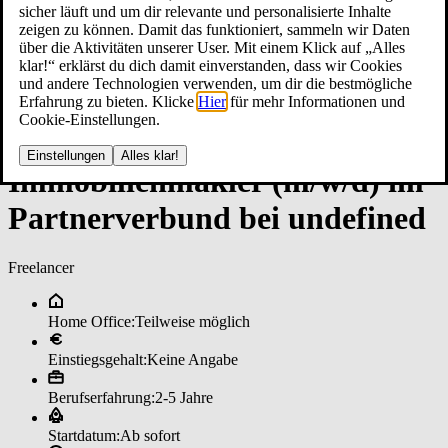
sicher läuft und um dir relevante und personalisierte Inhalte
zeigen zu können. Damit das funktioniert, sammeln wir Daten
über die Aktivitäten unserer User. Mit einem Klick auf „Alles
klar!“ erklärst du dich damit einverstanden, dass wir Cookies
und andere Technologien verwenden, um dir die bestmögliche
Erfahrung zu bieten. Klicke
Hier
für mehr Informationen und
Cookie-Einstellungen.
Einstellungen
Alles klar!
Im­mo­bi­li­en­mak­ler (m/w/d) im
­Part­ner­ver­bun­d bei un­de­fi­ned
Freelancer
Home Office:
Teilweise möglich
Einstiegsgehalt:
Keine Angabe
Berufserfahrung:
2-5 Jahre
Startdatum:
Ab sofort