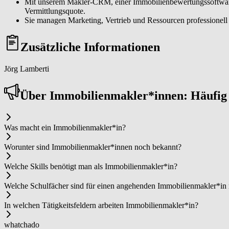
Mit unserem Makler-CRM, einer Immobilienbewertungssoftware s
Vermittlungsquote.
Sie managen Marketing, Vertrieb und Ressourcen professionell u
Zusätzliche Informationen
Jörg Lamberti
Über Im­mo­bi­li­en­mak­ler*in­nen: Häufi
Was macht ein Im­mo­bi­li­en­mak­ler*in?
Worunter sind Im­mo­bi­li­en­mak­ler*in­nen noch bekannt?
Welche Skills benötigt man als Im­mo­bi­li­en­mak­ler*in?
Welche Schulfächer sind für einen angehenden Im­mo­bi­li­en­mak­ler*in
In welchen Tätigkeitsfeldern arbeiten Im­mo­bi­li­en­mak­ler*in?
whatchado