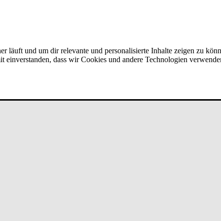
er läuft und um dir relevante und personalisierte Inhalte zeigen zu kön
amit einverstanden, dass wir Cookies und andere Technologien verwende
art­ner­ver­bun­d bei un­de­fi­ned