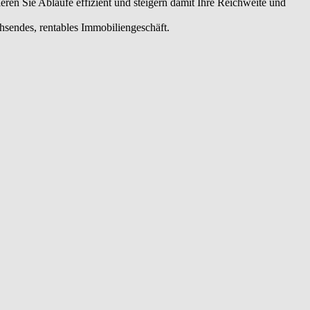
en Sie Abläufe effizient und steigern damit Ihre Reichweite und
chsendes, rentables Immobiliengeschäft.