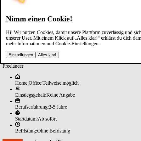
Nimm einen Cookie!
Hi! Wir nutzen Cookies, damit unsere Plattform zuverlässig und sich
unserer User. Mit einem Klick auf „Alles klar!“ erklärst du dich d
mehr Informationen und Cookie-Einstellungen.
Im­mo­bi­li­en­mak­ler (m/w/d) im ­P
Einstellungen
Alles klar!
Freelancer
Home Office:
Teilweise möglich
Einstiegsgehalt:
Keine Angabe
Berufserfahrung:
2-5 Jahre
Startdatum:
Ab sofort
Befristung:
Ohne Befristung