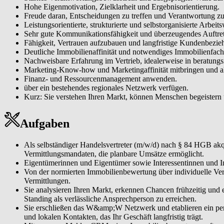
Hohe Eigenmotivation, Zielklarheit und Ergebnisorientierung.
Freude daran, Entscheidungen zu treffen und Verantwortung zu
Leistungsorientierte, strukturierte und selbstorganisierte Arbeits
Sehr gute Kommunikationsfähigkeit und überzeugendes Auftre
Fähigkeit, Vertrauen aufzubauen und langfristige Kundenbezie
Deutliche Immobilienaffinität und notwendiges Immobilienfac
Nachweisbare Erfahrung im Vertrieb, idealerweise in beratungs
Marketing-Know-how und Marketingaffinität mitbringen und ak
Finanz- und Ressourcenmanagement anwenden.
über ein bestehendes regionales Netzwerk verfügen.
Kurz: Sie verstehen Ihren Markt, können Menschen begeistern
Aufgaben
Als selbständiger Handelsvertreter (m/w/d) nach § 84 HGB akqu
Vermittlungsmandaten, die planbare Umsätze ermöglicht.
Eigentümerinnen und Eigentümer sowie Interessentinnen und Int
Von der normierten Immobilienbewertung über individuelle Ve
Vermittlungen.
Sie analysieren Ihren Markt, erkennen Chancen frühzeitig und
Standing als verlässliche Ansprechperson zu erreichen.
Sie erschließen das W&amp;W Netzwerk und etablieren ein per
und lokalen Kontakten, das Ihr Geschäft langfristig trägt.