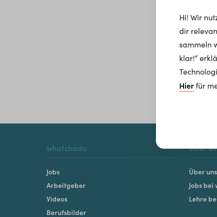
Hi! Wir nu
dir releva
sammeln wi
klar!“ erk
Technologi
Hier
für me
whatchado
Über w
Jobs
Über uns
Arbeitgeber
Jobs bei
Videos
Lehre b
Berufsbilder