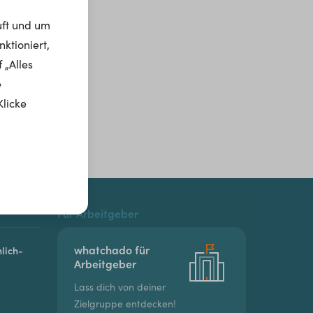
uft und um
ktioniert,
 „Alles
e
Klicke
Für Arbeitgeber
whatchado für
lich-
Arbeitgeber
Lass dich von deiner
Zielgruppe entdecken!