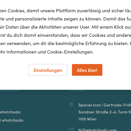
tzen Cookies, damit unsere Plattform zuverlässig und sicher lä
nte und personalisierte Inhalte zeigen zu können. Damit das fun
r Daten über die Aktivitäten unserer User. Mit einem Klick auf
Homepage
lärst du dich damit einverstanden, dass wir Cookies und ander
en verwenden, um dir die bestmögliche Erfahrung zu bieten. 
hr Informationen und Cookie-Einstellungen.
Einstellungen
Alles klar!
hatchado
Kontakt
Spaces Icon | Gertrude-Fröh
 whatchado
Sandner Straße 2-4, Turm 9
1100 Wien
ei whatchado
hi@whatchado.com