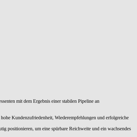
ools und klaren Prozessen organisieren Sie Abläufe effizient und
heidungen für Ihr nachhaltig wachsendes, rentables
ssenten mit dem Ergebnis einer stabilen Pipeline an
ne hohe Kundenzufriedenheit, Wiederempfehlungen und erfolgreiche
utig positionieren, um eine spürbare Reichweite und ein wachsendes