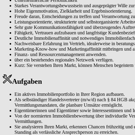
Unternehmerische Persönlichkeit
Dienstleisterinnen und Dienstleistern und lokalen Kontakten, das Ihr Ge
Starkes Verantwortungsbewusstsein und ausgeprägter Wille zur 
Hohe Eigenmotivation, Zielklarheit und Ergebnisorientierung.
Moderne Tools & CRM effizient einsetzen. Mit unserem Makler-CRM, 
Freude daran, Entscheidungen zu treffen und Verantwortung zu
steigern damit Ihre Reichweite und Vermittlungsquote.
Leistungsorientierte, strukturierte und selbstorganisierte Arbeits
Sehr gute Kommunikationsfähigkeit und überzeugendes Auftre
Ihr Geschäft unternehmerisch steuern. Sie managen Marketing, Vertrie
Fähigkeit, Vertrauen aufzubauen und langfristige Kundenbezie
Immobiliengeschäft.
Deutliche Immobilienaffinität und notwendiges Immobilienfac
Nachweisbare Erfahrung im Vertrieb, idealerweise in beratungs
Marketing-Know-how und Marketingaffinität mitbringen und ak
Finanz- und Ressourcenmanagement anwenden.
über ein bestehendes regionales Netzwerk verfügen.
Kurz: Sie verstehen Ihren Markt, können Menschen begeistern
Aufgaben
Ein aktives Immobilienportfolio in Ihrer Region aufbauen.
Als selbständiger Handelsvertreter (m/w/d) nach § 84 HGB akqu
Vermittlungsmandaten, die planbare Umsätze ermöglicht.
Eigentümerinnen und Eigentümer sowie Interessentinnen und Int
Von der normierten Immobilienbewertung über individuelle Ve
Vermittlungen.
Sie analysieren Ihren Markt, erkennen Chancen frühzeitig und
Standing als verlässliche Ansprechperson zu erreichen.