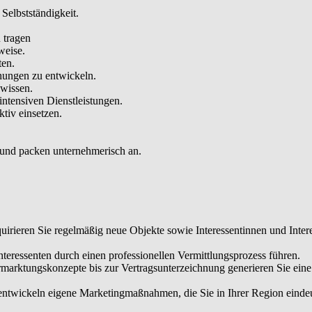
schäft langfristig trägt.
Selbstständigkeit.
einer Immobilienbewertungssoftware sowie weiteren digitalen Makler-T
 tragen
weise.
ten.
b und Ressourcen professionell und treffen fundierte finanzielle Entsc
hungen zu entwickeln.
hwissen.
intensiven Dienstleistungen.
tiv einsetzen.
 und packen unternehmerisch an.
irieren Sie regelmäßig neue Objekte sowie Interessentinnen und Intere
eressenten durch einen professionellen Vermittlungsprozess führen.
rmarktungskonzepte bis zur Vertragsunterzeichnung generieren Sie ei
 entwickeln eigene Marketingmaßnahmen, die Sie in Ihrer Region einde