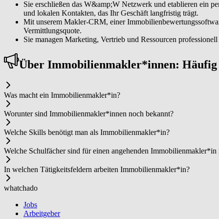
Sie erschließen das W&amp;W Netzwerk und etablieren ein per
und lokalen Kontakten, das Ihr Geschäft langfristig trägt.
Mit unserem Makler-CRM, einer Immobilienbewertungssoftware s
Vermittlungsquote.
Sie managen Marketing, Vertrieb und Ressourcen professionell u
Über Im­mo­bi­li­en­mak­ler*in­nen: Häufi
Was macht ein Im­mo­bi­li­en­mak­ler*in?
Worunter sind Im­mo­bi­li­en­mak­ler*in­nen noch bekannt?
Welche Skills benötigt man als Im­mo­bi­li­en­mak­ler*in?
Welche Schulfächer sind für einen angehenden Im­mo­bi­li­en­mak­ler*in
In welchen Tätigkeitsfeldern arbeiten Im­mo­bi­li­en­mak­ler*in?
whatchado
Jobs
Arbeitgeber