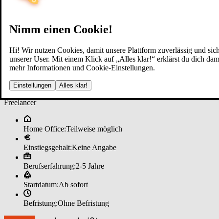
Nimm einen Cookie!
Hi! Wir nutzen Cookies, damit unsere Plattform zuverlässig und sich
unserer User. Mit einem Klick auf „Alles klar!“ erklärst du dich d
mehr Informationen und Cookie-Einstellungen.
Im­mo­bi­li­en­mak­ler (m/w/d) im ­P
Einstellungen
Alles klar!
Freelancer
Home Office:
Teilweise möglich
Einstiegsgehalt:
Keine Angabe
Berufserfahrung:
2-5 Jahre
Startdatum:
Ab sofort
Befristung:
Ohne Befristung