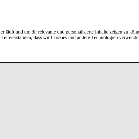
er läuft und um dir relevante und personalisierte Inhalte zeigen zu kön
amit einverstanden, dass wir Cookies und andere Technologien verwende
art­ner­ver­bun­d bei un­de­fi­ned