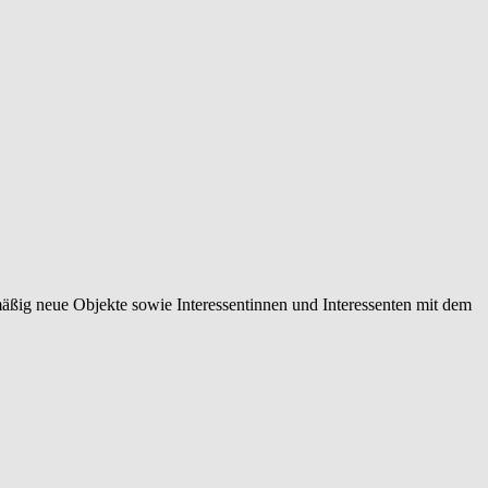
mäßig neue Objekte sowie Interessentinnen und Interessenten mit dem
 normierten Immobilienbewertung über individuelle
 Vermittlungen.
rketingmaßnahmen, die Sie in Ihrer Region eindeutig positionieren,
 Eigentümerinnen und Eigentümern, Tippgeberinnen und Tippgebern,