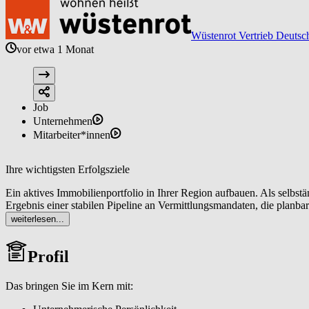
Wüstenrot Vertrieb Deutsc
vor etwa 1 Monat
Job
Unternehmen
Mitarbeiter*innen
Ihre wichtigsten Erfolgsziele
Ein aktives Immobilienportfolio in Ihrer Region aufbauen. Als selbs
Ergebnis einer stabilen Pipeline an Vermittlungsmandaten, die planba
weiterlesen...
Eigentümerinnen und Eigentümer sowie Interessentinnen und Interess
Vermarktungskonzepte bis zur Vertragsunterzeichnung generieren Si
Profil
Als lokaler Immobilienexperte (m/w/d) sichtbar werden. Sie analysie
um eine spürbare Reichweite und ein wachsendes Standing als verläss
Das bringen Sie im Kern mit:
Ein tragfähiges Netzwerk aufbauen und pflegen. Sie erschließen da