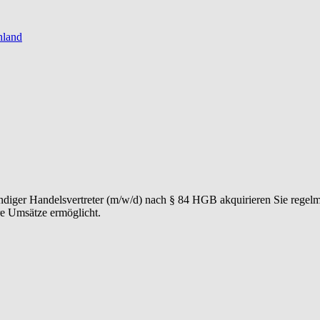
hland
tändiger Handelsvertreter (m/w/d) nach § 84 HGB akquirieren Sie regel
re Umsätze ermöglicht.
enten durch einen professionellen Vermittlungsprozess führen. Von der
e eine hohe Kundenzufriedenheit, Wiederempfehlungen und erfolgreiche
ren Ihren Markt, erkennen Chancen frühzeitig und entwickeln eigene Ma
liche Ansprechperson zu erreichen.
s W&W Netzwerk und etablieren ein persönliches Partnernetzwerk aus