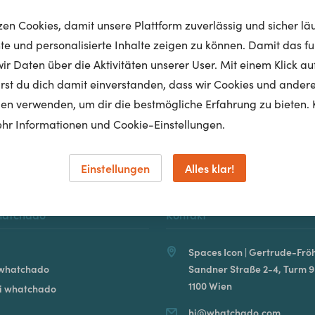
tzen Cookies, damit unsere Plattform zuverlässig und sicher lä
nte und personalisierte Inhalte zeigen zu können. Damit das fun
r Daten über die Aktivitäten unserer User. Mit einem Klick auf
Homepage
lärst du dich damit einverstanden, dass wir Cookies und ander
en verwenden, um dir die bestmögliche Erfahrung zu bieten. 
hr Informationen und Cookie-Einstellungen.
Einstellungen
Alles klar!
hatchado
Kontakt
Spaces Icon | Gertrude-Fröh
 whatchado
Sandner Straße 2-4, Turm 9
1100 Wien
ei whatchado
hi@whatchado.com