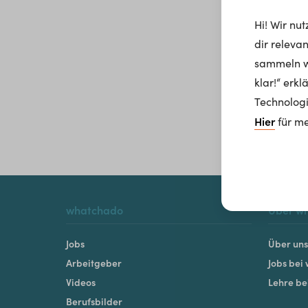
Hi! Wir nu
dir releva
sammeln wi
klar!“ erk
Technologi
Hier
für me
whatchado
Über w
Jobs
Über uns
Arbeitgeber
Jobs bei
Videos
Lehre b
Berufsbilder