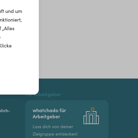
uft und um
ktioniert,
 „Alles
e
Klicke
Für Arbeitgeber
whatchado für
lich-
Arbeitgeber
Lass dich von deiner
Zielgruppe entdecken!