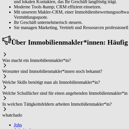
und lokalen Kontakten, das Ihr Geschäft langfristig trägt.
Moderne Tools &amp; CRM effizient einsetzen.
Mit unserem Makler-CRM, einer Immobilienbewertungssoftware s
Vermittlungsquote.
Ihr Geschäft unternehmerisch steuern.
Sie managen Marketing, Vertrieb und Ressourcen professionell u
Über Im­mo­bi­li­en­mak­ler*in­nen: Häufi
Was macht ein Im­mo­bi­li­en­mak­ler*in?
Worunter sind Im­mo­bi­li­en­mak­ler*in­nen noch bekannt?
Welche Skills benötigt man als Im­mo­bi­li­en­mak­ler*in?
Welche Schulfächer sind für einen angehenden Im­mo­bi­li­en­mak­ler*in
In welchen Tätigkeitsfeldern arbeiten Im­mo­bi­li­en­mak­ler*in?
whatchado
Jobs