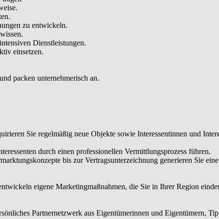
weise.
ten.
hungen zu entwickeln.
hwissen.
intensiven Dienstleistungen.
tiv einsetzen.
 und packen unternehmerisch an.
irieren Sie regelmäßig neue Objekte sowie Interessentinnen und Intere
eressenten durch einen professionellen Vermittlungsprozess führen.
rmarktungskonzepte bis zur Vertragsunterzeichnung generieren Sie ei
 entwickeln eigene Marketingmaßnahmen, die Sie in Ihrer Region einde
sönliches Partnernetzwerk aus Eigentümerinnen und Eigentümern, Tippg