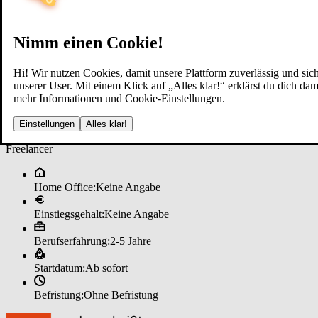
Nimm einen Cookie!
Hi! Wir nutzen Cookies, damit unsere Plattform zuverlässig und sich
unserer User. Mit einem Klick auf „Alles klar!“ erklärst du dich d
mehr Informationen und Cookie-Einstellungen.
Im­mo­bi­li­en­mak­ler (m/w/d) im ­P
Einstellungen
Alles klar!
Freelancer
Home Office:
Keine Angabe
Einstiegsgehalt:
Keine Angabe
Berufserfahrung:
2-5 Jahre
Startdatum:
Ab sofort
Befristung:
Ohne Befristung