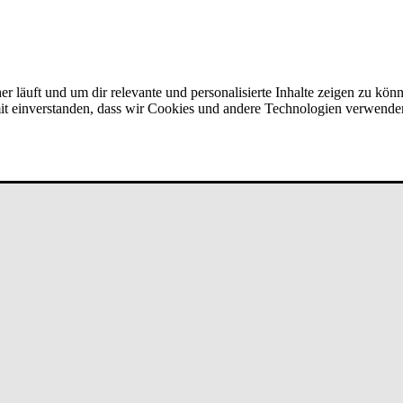
er läuft und um dir relevante und personalisierte Inhalte zeigen zu kön
amit einverstanden, dass wir Cookies und andere Technologien verwende
art­ner­ver­bun­d bei un­de­fi­ned