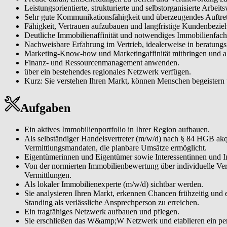
Leistungsorientierte, strukturierte und selbstorganisierte Arbeits
Sehr gute Kommunikationsfähigkeit und überzeugendes Auftre
Fähigkeit, Vertrauen aufzubauen und langfristige Kundenbezie
Deutliche Immobilienaffinität und notwendiges Immobilienfac
Nachweisbare Erfahrung im Vertrieb, idealerweise in beratungs
Marketing-Know-how und Marketingaffinität mitbringen und ak
Finanz- und Ressourcenmanagement anwenden.
über ein bestehendes regionales Netzwerk verfügen.
Kurz: Sie verstehen Ihren Markt, können Menschen begeistern
Aufgaben
Ein aktives Immobilienportfolio in Ihrer Region aufbauen.
Als selbständiger Handelsvertreter (m/w/d) nach § 84 HGB akqu
Vermittlungsmandaten, die planbare Umsätze ermöglicht.
Eigentümerinnen und Eigentümer sowie Interessentinnen und Int
Von der normierten Immobilienbewertung über individuelle Ve
Vermittlungen.
Als lokaler Immobilienexperte (m/w/d) sichtbar werden.
Sie analysieren Ihren Markt, erkennen Chancen frühzeitig und
Standing als verlässliche Ansprechperson zu erreichen.
Ein tragfähiges Netzwerk aufbauen und pflegen.
Sie erschließen das W&amp;W Netzwerk und etablieren ein per