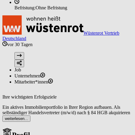
Befristung:
Ohne Befristung
Wüstenrot Vertrieb
Deutschland
vor 30 Tagen
Job
Unternehmen
Mitarbeiter*innen
Ihre wichtigsten Erfolgsziele
Ein aktives Immobilienportfolio in Ihrer Region aufbauen. Als
selbständiger Handelsvertreter (m/w/d) nach § 84 HGB akquirieren
Sie regelmäßig neue Objekte sowie Interessentinnen und
weiterlesen...
Interessenten mit dem Ergebnis einer stabilen Pipeline an
Vermittlungsmandaten, die planbare Umsätze ermöglicht.
Profil