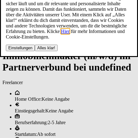
sicher läuft und um dir relevante und personalisierte Inhalte
zeigen zu können. Damit das funktioniert, sammeln wir Daten
über die Aktivitäten unserer User. Mit einem Klick auf „Alles
klar!“ erklärst du dich damit einverstanden, dass wir Cookies
und andere Technologien verwenden, um dir die bestmögliche
Erfahrung zu bieten. Klicke
Hier
für mehr Informationen und
Cookie-Einstellungen.
Einstellungen
Alles klar!
Im­mo­bi­li­en­mak­ler (m/w/d) im
­Part­ner­ver­bun­d bei un­de­fi­ned
Freelancer
Home Office:
Keine Angabe
Einstiegsgehalt:
Keine Angabe
Berufserfahrung:
2-5 Jahre
Startdatum:
Ab sofort