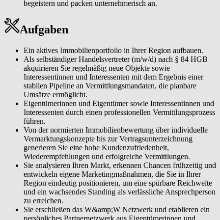
begeistern und packen unternehmerisch an.
Ihr Geschäft unternehmerisch steuern. Sie managen Marketing,
Vertrieb und Ressourcen professionell und treffen fundierte
finanzielle Entscheidungen für Ihr nachhaltig wachsendes, rentables
Aufgaben
Immobiliengeschäft.
Ein aktives Immobilienportfolio in Ihrer Region aufbauen.
Als selbständiger Handelsvertreter (m/w/d) nach § 84 HGB
akquirieren Sie regelmäßig neue Objekte sowie
Interessentinnen und Interessenten mit dem Ergebnis einer
stabilen Pipeline an Vermittlungsmandaten, die planbare
Umsätze ermöglicht.
Eigentümerinnen und Eigentümer sowie Interessentinnen und
Interessenten durch einen professionellen Vermittlungsprozess
führen.
Von der normierten Immobilienbewertung über individuelle
Vermarktungskonzepte bis zur Vertragsunterzeichnung
generieren Sie eine hohe Kundenzufriedenheit,
Wiederempfehlungen und erfolgreiche Vermittlungen.
Sie analysieren Ihren Markt, erkennen Chancen frühzeitig und
entwickeln eigene Marketingmaßnahmen, die Sie in Ihrer
Region eindeutig positionieren, um eine spürbare Reichweite
und ein wachsendes Standing als verlässliche Ansprechperson
zu erreichen.
Sie erschließen das W&amp;W Netzwerk und etablieren ein
persönliches Partnernetzwerk aus Eigentümerinnen und