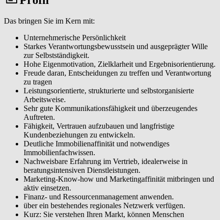
Eigentümerinnen und Eigentümer sowie Interessentinnen und
Interessenten durch einen professionellen Vermittlungsprozess
Das bringen Sie im Kern mit:
führen. Von der normierten Immobilienbewertung über individuelle
Vermarktungskonzepte bis zur Vertragsunterzeichnung generieren
Unternehmerische Persönlichkeit
Sie eine hohe Kundenzufriedenheit, Wiederempfehlungen und
Starkes Verantwortungsbewusstsein und ausgeprägter Wille
erfolgreiche Vermittlungen.
zur Selbstständigkeit.
Hohe Eigenmotivation, Zielklarheit und Ergebnisorientierung.
Als lokaler Immobilienexperte (m/w/d) sichtbar werden. Sie
Freude daran, Entscheidungen zu treffen und Verantwortung
analysieren Ihren Markt, erkennen Chancen frühzeitig und
zu tragen
entwickeln eigene Marketingmaßnahmen, die Sie in Ihrer Region
Leistungsorientierte, strukturierte und selbstorganisierte
eindeutig positionieren, um eine spürbare Reichweite und ein
Arbeitsweise.
wachsendes Standing als verlässliche Ansprechperson zu erreichen.
Sehr gute Kommunikationsfähigkeit und überzeugendes
Auftreten.
Ein tragfähiges Netzwerk aufbauen und pflegen. Sie erschließen das
Fähigkeit, Vertrauen aufzubauen und langfristige
W&W Netzwerk und etablieren ein persönliches Partnernetzwerk
Kundenbeziehungen zu entwickeln.
aus Eigentümerinnen und Eigentümern, Tippgeberinnen und
Deutliche Immobilienaffinität und notwendiges
Tippgebern, Dienstleisterinnen und Dienstleistern und lokalen
Immobilienfachwissen.
Kontakten, das Ihr Geschäft langfristig trägt.
Nachweisbare Erfahrung im Vertrieb, idealerweise in
beratungsintensiven Dienstleistungen.
Modernde Tools & CRM effizient einsetzen. Mit unserem Makler-
Marketing-Know-how und Marketingaffinität mitbringen und
CRM, einer Immobilienbewertungssoftware sowie weiteren
aktiv einsetzen.
digitalen Makler-Tools und klaren Prozessen organisieren Sie
Finanz- und Ressourcenmanagement anwenden.
Abläufe effizient und steigern damit Ihre Reichweite und
über ein bestehendes regionales Netzwerk verfügen.
Vermittlungsquote.
Kurz: Sie verstehen Ihren Markt, können Menschen