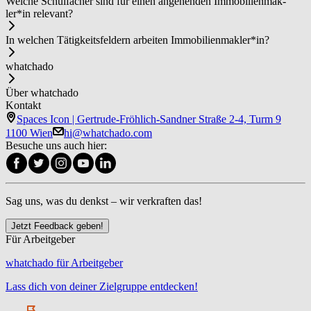
Welche Schulfächer sind für einen angehenden Im­mo­bi­li­en­mak­
ler*in relevant?
In welchen Tätigkeitsfeldern arbeiten Im­mo­bi­li­en­mak­ler*in?
whatchado
Über whatchado
Kontakt
Spaces Icon | Gertrude-Fröhlich-Sandner Straße 2-4, Turm 9
1100 Wien
hi@whatchado.com
Besuche uns auch hier:
Sag uns, was du denkst – wir verkraften das!
Jetzt Feedback geben!
Für Arbeitgeber
whatchado für Arbeitgeber
Lass dich von deiner Zielgruppe entdecken!