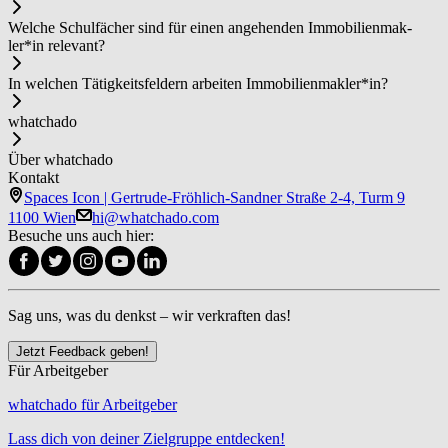
Welche Schulfächer sind für einen angehenden Im­mo­bi­li­en­mak­
ler*in relevant?
In welchen Tätigkeitsfeldern arbeiten Im­mo­bi­li­en­mak­ler*in?
whatchado
Über whatchado
Kontakt
Spaces Icon | Gertrude-Fröhlich-Sandner Straße 2-4, Turm 9
1100 Wien
hi@whatchado.com
Besuche uns auch hier:
Sag uns, was du denkst – wir verkraften das!
Jetzt Feedback geben!
Für Arbeitgeber
whatchado für Arbeitgeber
Lass dich von deiner Zielgruppe entdecken!