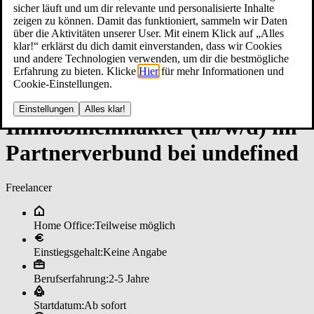
sicher läuft und um dir relevante und personalisierte Inhalte
zeigen zu können. Damit das funktioniert, sammeln wir Daten
über die Aktivitäten unserer User. Mit einem Klick auf „Alles
klar!“ erklärst du dich damit einverstanden, dass wir Cookies
und andere Technologien verwenden, um dir die bestmögliche
Erfahrung zu bieten. Klicke
Hier
für mehr Informationen und
Cookie-Einstellungen.
Einstellungen
Alles klar!
Im­mo­bi­li­en­mak­ler (m/w/d) im
­Part­ner­ver­bun­d bei un­de­fi­ned
Freelancer
Home Office:
Teilweise möglich
Einstiegsgehalt:
Keine Angabe
Berufserfahrung:
2-5 Jahre
Startdatum:
Ab sofort