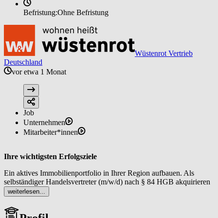
Befristung:
Ohne Befristung
Wüstenrot Vertrieb
Deutschland
vor etwa 1 Monat
Job
Unternehmen
Mitarbeiter*innen
Ihre wichtigsten Erfolgsziele
Ein aktives Immobilienportfolio in Ihrer Region aufbauen. Als
selbständiger Handelsvertreter (m/w/d) nach § 84 HGB akquirieren
Sie regelmäßig neue Objekte sowie Interessentinnen und
weiterlesen...
Interessenten mit dem Ergebnis einer stabilen Pipeline an
Vermittlungsmandaten, die planbare Umsätze ermöglicht.
Profil