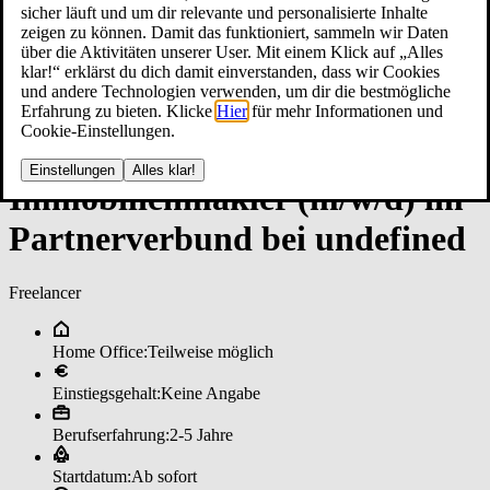
sicher läuft und um dir relevante und personalisierte Inhalte
zeigen zu können. Damit das funktioniert, sammeln wir Daten
über die Aktivitäten unserer User. Mit einem Klick auf „Alles
klar!“ erklärst du dich damit einverstanden, dass wir Cookies
und andere Technologien verwenden, um dir die bestmögliche
Erfahrung zu bieten. Klicke
Hier
für mehr Informationen und
Cookie-Einstellungen.
Einstellungen
Alles klar!
Im­mo­bi­li­en­mak­ler (m/w/d) im
­Part­ner­ver­bun­d bei un­de­fi­ned
Freelancer
Home Office:
Teilweise möglich
Einstiegsgehalt:
Keine Angabe
Berufserfahrung:
2-5 Jahre
Startdatum:
Ab sofort