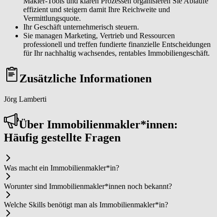
Makler-Tools und klaren Prozessen organisieren Sie Abläufe
effizient und steigern damit Ihre Reichweite und
Vermittlungsquote.
Ihr Geschäft unternehmerisch steuern.
Sie managen Marketing, Vertrieb und Ressourcen
professionell und treffen fundierte finanzielle Entscheidungen
für Ihr nachhaltig wachsendes, rentables Immobiliengeschäft.
Zusätzliche Informationen
Jörg Lamberti
Über Im­mo­bi­li­en­mak­ler*in­nen:
Häufig gestellte Fragen
Was macht ein Im­mo­bi­li­en­mak­ler*in?
Worunter sind Im­mo­bi­li­en­mak­ler*in­nen noch bekannt?
Welche Skills benötigt man als Im­mo­bi­li­en­mak­ler*in?