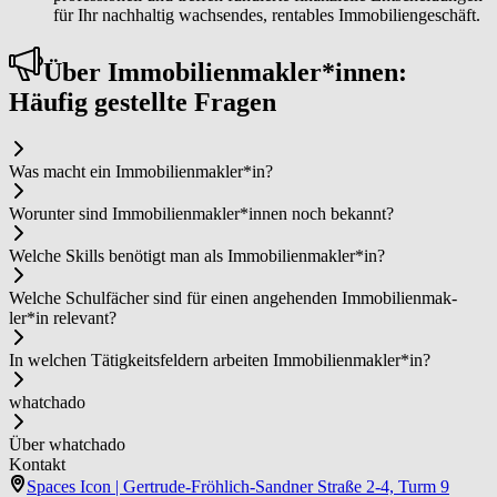
für Ihr nachhaltig wachsendes, rentables Immobiliengeschäft.
Über Im­mo­bi­li­en­mak­ler*in­nen:
Häufig gestellte Fragen
Was macht ein Im­mo­bi­li­en­mak­ler*in?
Worunter sind Im­mo­bi­li­en­mak­ler*in­nen noch bekannt?
Welche Skills benötigt man als Im­mo­bi­li­en­mak­ler*in?
Welche Schulfächer sind für einen angehenden Im­mo­bi­li­en­mak­
ler*in relevant?
In welchen Tätigkeitsfeldern arbeiten Im­mo­bi­li­en­mak­ler*in?
whatchado
Über whatchado
Kontakt
Spaces Icon | Gertrude-Fröhlich-Sandner Straße 2-4, Turm 9