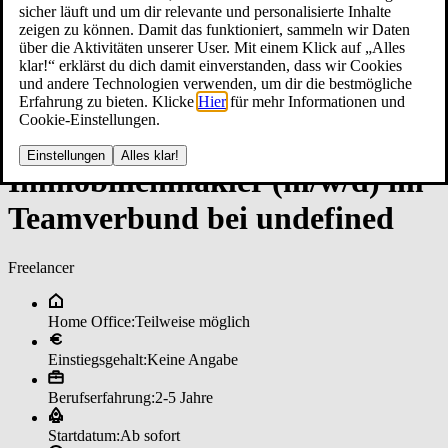
sicher läuft und um dir relevante und personalisierte Inhalte
zeigen zu können. Damit das funktioniert, sammeln wir Daten
über die Aktivitäten unserer User. Mit einem Klick auf „Alles
klar!“ erklärst du dich damit einverstanden, dass wir Cookies
und andere Technologien verwenden, um dir die bestmögliche
Erfahrung zu bieten. Klicke
Hier
für mehr Informationen und
Cookie-Einstellungen.
Einstellungen
Alles klar!
Im­mo­bi­li­en­mak­ler (m/w/d) im
­Team­ver­bun­d bei un­de­fi­ned
Freelancer
Home Office:
Teilweise möglich
Einstiegsgehalt:
Keine Angabe
Berufserfahrung:
2-5 Jahre
Startdatum:
Ab sofort