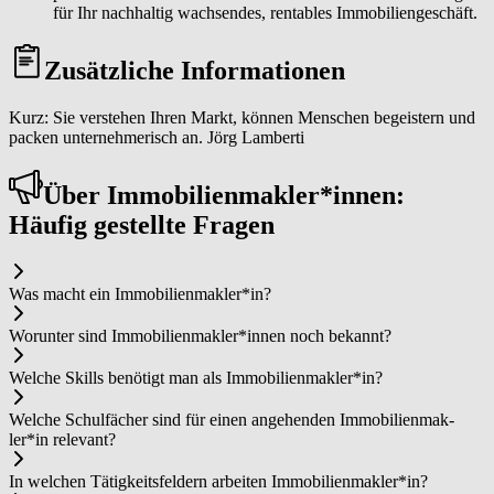
für Ihr nachhaltig wachsendes, rentables Immobiliengeschäft.
Zusätzliche Informationen
Kurz: Sie verstehen Ihren Markt, können Menschen begeistern und
packen unternehmerisch an. Jörg Lamberti
Über Im­mo­bi­li­en­mak­ler*in­nen:
Häufig gestellte Fragen
Was macht ein Im­mo­bi­li­en­mak­ler*in?
Worunter sind Im­mo­bi­li­en­mak­ler*in­nen noch bekannt?
Welche Skills benötigt man als Im­mo­bi­li­en­mak­ler*in?
Welche Schulfächer sind für einen angehenden Im­mo­bi­li­en­mak­
ler*in relevant?
In welchen Tätigkeitsfeldern arbeiten Im­mo­bi­li­en­mak­ler*in?