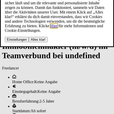
sicher läuft und um dir relevante und personalisierte Inhalte
zeigen zu können. Damit das funktioniert, sammeln wir Daten
über die Aktivitäten unserer User. Mit einem Klick auf „Alles
klar!“ erklärst du dich damit einverstanden, dass wir Cookies
und andere Technologien verwenden, um dir die bestmögliche
Erfahrung zu bieten. Klicke
Hier
für mehr Informationen und
Cookie-Einstellungen.
Einstellungen
Alles klar!
Im­mo­bi­li­en­mak­ler (m/w/d) im
­Team­ver­bun­d bei un­de­fi­ned
Freelancer
Home Office:
Keine Angabe
Einstiegsgehalt:
Keine Angabe
Berufserfahrung:
2-5 Jahre
Startdatum:
Ab sofort