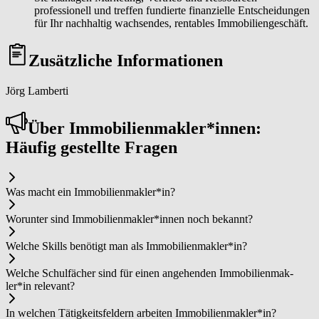
professionell und treffen fundierte finanzielle Entscheidungen
für Ihr nachhaltig wachsendes, rentables Immobiliengeschäft.
Zusätzliche Informationen
Jörg Lamberti
Über Im­mo­bi­li­en­mak­ler*in­nen:
Häufig gestellte Fragen
Was macht ein Im­mo­bi­li­en­mak­ler*in?
Worunter sind Im­mo­bi­li­en­mak­ler*in­nen noch bekannt?
Welche Skills benötigt man als Im­mo­bi­li­en­mak­ler*in?
Welche Schulfächer sind für einen angehenden Im­mo­bi­li­en­mak­
ler*in relevant?
In welchen Tätigkeitsfeldern arbeiten Im­mo­bi­li­en­mak­ler*in?