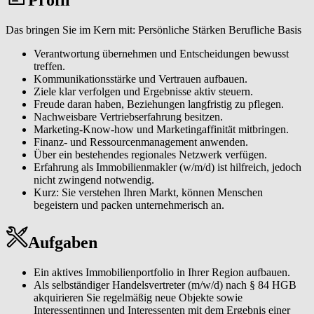
Eigentümerinnen und Eigentümer sowie Interessentinnen und
Interessenten durch einen professionellen Vermittlungsprozess
Das bringen Sie im Kern mit: Persönliche Stärken Berufliche Basis
führen. Von der normierten Immobilienbewertung über individuelle
Vermarktungskonzepte bis zur Vertragsunterzeichnung generieren
Verantwortung übernehmen und Entscheidungen bewusst
Sie eine hohe Kundenzufriedenheit, Wiederempfehlungen und
treffen.
erfolgreiche Vermittlungen.
Kommunikationsstärke und Vertrauen aufbauen.
Ziele klar verfolgen und Ergebnisse aktiv steuern.
Als lokaler Immobilienexperte (m/w/d) sichtbar werden. Sie
Freude daran haben, Beziehungen langfristig zu pflegen.
analysieren Ihren Markt, erkennen Chancen frühzeitig und
Nachweisbare Vertriebserfahrung besitzen.
entwickeln eigene Marketingmaßnahmen, die Sie in Ihrer Region
Marketing-Know-how und Marketingaffinität mitbringen.
eindeutig positionieren, um eine spürbare Reichweite und ein
Finanz- und Ressourcenmanagement anwenden.
wachsendes Standing als verlässliche Ansprechperson zu erreichen.
Über ein bestehendes regionales Netzwerk verfügen.
Erfahrung als Immobilienmakler (w/m/d) ist hilfreich, jedoch
Ein tragfähiges Netzwerk aufbauen und pflegen. Sie erschließen das
nicht zwingend notwendig.
W&W Netzwerk und etablieren ein persönliches Partnernetzwerk
Kurz: Sie verstehen Ihren Markt, können Menschen
aus Eigentümerinnen und Eigentümern, Tippgeberinnen und
begeistern und packen unternehmerisch an.
Tippgebern, Dienstleisterinnen und Dienstleistern und lokalen
Kontakten, das Ihr Geschäft langfristig trägt.
Aufgaben
Moderne Tools & CRM effizient einsetzen. Mit unserem Makler-
CRM, einer Immobilienbewertungssoftware sowie weiteren
digitalen Makler-Tools und klaren Prozessen organisieren Sie
Ein aktives Immobilienportfolio in Ihrer Region aufbauen.
Abläufe effizient und steigern damit Ihre Reichweite und
Als selbständiger Handelsvertreter (m/w/d) nach § 84 HGB
Vermittlungsquote.
akquirieren Sie regelmäßig neue Objekte sowie
Interessentinnen und Interessenten mit dem Ergebnis einer