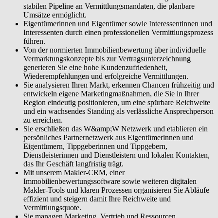
Ihr Geschäft unternehmerisch steuern. Sie managen Marketing,
stabilen Pipeline an Vermittlungsmandaten, die planbare
Vertrieb und Ressourcen professionell und treffen fundierte
Umsätze ermöglicht.
finanzielle Entscheidungen für Ihr nachhaltig wachsendes, rentables
Eigentümerinnen und Eigentümer sowie Interessentinnen und
Immobiliengeschäft.
Interessenten durch einen professionellen Vermittlungsprozess
führen.
Von der normierten Immobilienbewertung über individuelle
Vermarktungskonzepte bis zur Vertragsunterzeichnung
generieren Sie eine hohe Kundenzufriedenheit,
Wiederempfehlungen und erfolgreiche Vermittlungen.
Sie analysieren Ihren Markt, erkennen Chancen frühzeitig und
entwickeln eigene Marketingmaßnahmen, die Sie in Ihrer
Region eindeutig positionieren, um eine spürbare Reichweite
und ein wachsendes Standing als verlässliche Ansprechperson
zu erreichen.
Sie erschließen das W&amp;W Netzwerk und etablieren ein
persönliches Partnernetzwerk aus Eigentümerinnen und
Eigentümern, Tippgeberinnen und Tippgebern,
Dienstleisterinnen und Dienstleistern und lokalen Kontakten,
das Ihr Geschäft langfristig trägt.
Mit unserem Makler-CRM, einer
Immobilienbewertungssoftware sowie weiteren digitalen
Makler-Tools und klaren Prozessen organisieren Sie Abläufe
effizient und steigern damit Ihre Reichweite und
Vermittlungsquote.
Sie managen Marketing, Vertrieb und Ressourcen