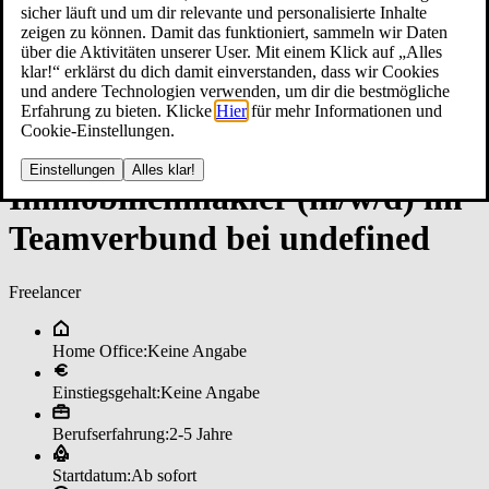
sicher läuft und um dir relevante und personalisierte Inhalte
zeigen zu können. Damit das funktioniert, sammeln wir Daten
über die Aktivitäten unserer User. Mit einem Klick auf „Alles
klar!“ erklärst du dich damit einverstanden, dass wir Cookies
und andere Technologien verwenden, um dir die bestmögliche
Erfahrung zu bieten. Klicke
Hier
für mehr Informationen und
Cookie-Einstellungen.
Einstellungen
Alles klar!
Im­mo­bi­li­en­mak­ler (m/w/d) im
­Team­ver­bun­d bei un­de­fi­ned
Freelancer
Home Office:
Keine Angabe
Einstiegsgehalt:
Keine Angabe
Berufserfahrung:
2-5 Jahre
Startdatum:
Ab sofort