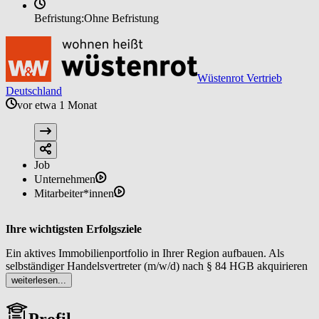
Befristung:
Ohne Befristung
Wüstenrot Vertrieb
Deutschland
vor etwa 1 Monat
Job
Unternehmen
Mitarbeiter*innen
Ihre wichtigsten Erfolgsziele
Ein aktives Immobilienportfolio in Ihrer Region aufbauen. Als
selbständiger Handelsvertreter (m/w/d) nach § 84 HGB akquirieren
Sie regelmäßig neue Objekte sowie Interessentinnen und
weiterlesen...
Interessenten mit dem Ergebnis einer stabilen Pipeline an
Vermittlungsmandaten, die planbare Umsätze ermöglicht.
Profil