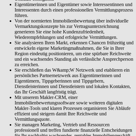
Ihr Geschäft unternehmerisch steuern. Sie managen Marketing,
Eigentümerinnen und Eigentümer sowie Interessentinnen und
Vertrieb und Ressourcen professionell und treffen fundierte
Interessenten durch einen professionellen Vermittlungsprozess
finanzielle Entscheidungen für Ihr nachhaltig wachsendes, rentables
führen.
Immobiliengeschäft.
Von der normierten Immobilienbewertung über individuelle
Vermarktungskonzepte bis zur Vertragsunterzeichnung
generieren Sie eine hohe Kundenzufriedenheit,
Wiederempfehlungen und erfolgreiche Vermittlungen.
Sie analysieren Ihren Markt, erkennen Chancen frühzeitig und
entwickeln eigene Marketingmaßnahmen, die Sie in Ihrer
Region eindeutig positionieren, um eine spürbare Reichweite
und ein wachsendes Standing als verlässliche Ansprechperson
zu erreichen.
Sie erschließen das W&amp;W Netzwerk und etablieren ein
persönliches Partnernetzwerk aus Eigentümerinnen und
Eigentümern, Tippgeberinnen und Tippgebern,
Dienstleisterinnen und Dienstleistern und lokalen Kontakten,
das Ihr Geschäft langfristig trägt.
Mit unserem Makler-CRM, einer
Immobilienbewertungssoftware sowie weiteren digitalen
Makler-Tools und klaren Prozessen organisieren Sie Abläufe
effizient und steigern damit Ihre Reichweite und
Vermittlungsquote.
Sie managen Marketing, Vertrieb und Ressourcen
professionell und treffen fundierte finanzielle Entscheidungen
für Ihr nachhaltig wachsendes, rentables Immobiliengeschäft.