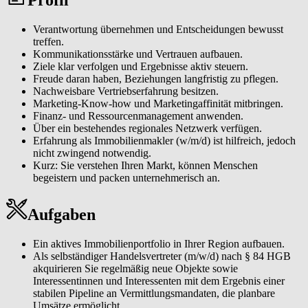
Eigentümerinnen und Eigentümer sowie Interessentinnen und
Interessenten durch einen professionellen Vermittlungsprozess
Verantwortung übernehmen und Entscheidungen bewusst
führen. Von der normierten Immobilienbewertung über individuelle
treffen.
Vermarktungskonzepte bis zur Vertragsunterzeichnung generieren
Kommunikationsstärke und Vertrauen aufbauen.
Sie eine hohe Kundenzufriedenheit, Wiederempfehlungen und
Ziele klar verfolgen und Ergebnisse aktiv steuern.
erfolgreiche Vermittlungen.
Freude daran haben, Beziehungen langfristig zu pflegen.
Nachweisbare Vertriebserfahrung besitzen.
Als lokaler Immobilienexperte (m/w/d) sichtbar werden. Sie
Marketing-Know-how und Marketingaffinität mitbringen.
analysieren Ihren Markt, erkennen Chancen frühzeitig und
Finanz- und Ressourcenmanagement anwenden.
entwickeln eigene Marketingmaßnahmen, die Sie in Ihrer Region
Über ein bestehendes regionales Netzwerk verfügen.
eindeutig positionieren, um eine spürbare Reichweite und ein
Erfahrung als Immobilienmakler (w/m/d) ist hilfreich, jedoch
wachsendes Standing als verlässliche Ansprechperson zu erreichen.
nicht zwingend notwendig.
Kurz: Sie verstehen Ihren Markt, können Menschen
Ein tragfähiges Netzwerk aufbauen und pflegen. Sie erschließen das
begeistern und packen unternehmerisch an.
W&W Netzwerk und etablieren ein persönliches Partnernetzwerk
aus Eigentümerinnen und Eigentümern, Tippgeberinnen und
Tippgebern, Dienstleisterinnen und Dienstleistern und lokalen
Aufgaben
Kontakten, das Ihr Geschäft langfristig trägt.
Moderne Tools & CRM effizient einsetzen. Mit unserem Makler-
Ein aktives Immobilienportfolio in Ihrer Region aufbauen.
CRM, einer Immobilienbewertungssoftware sowie weiteren
Als selbständiger Handelsvertreter (m/w/d) nach § 84 HGB
digitalen Makler-Tools und klaren Prozessen organisieren Sie
akquirieren Sie regelmäßig neue Objekte sowie
Abläufe effizient und steigern damit Ihre Reichweite und
Interessentinnen und Interessenten mit dem Ergebnis einer
Vermittlungsquote.
stabilen Pipeline an Vermittlungsmandaten, die planbare
Umsätze ermöglicht.