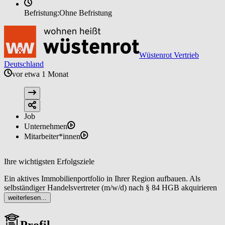
Befristung:
Ohne Befristung
Wüstenrot Vertrieb
Deutschland
vor etwa 1 Monat
Job
Unternehmen
Mitarbeiter*innen
Ihre wichtigsten Erfolgsziele
Ein aktives Immobilienportfolio in Ihrer Region aufbauen. Als
selbständiger Handelsvertreter (m/w/d) nach § 84 HGB akquirieren
Sie regelmäßig neue Objekte sowie Interessentinnen und
weiterlesen...
Interessenten mit dem Ergebnis einer stabilen Pipeline an
Vermittlungsmandaten, die planbare Umsätze ermöglicht.
Profil