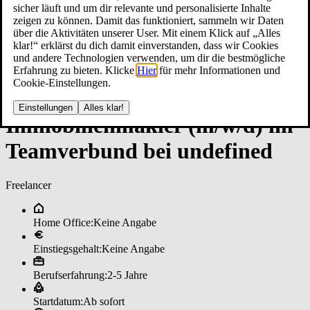
sicher läuft und um dir relevante und personalisierte Inhalte
zeigen zu können. Damit das funktioniert, sammeln wir Daten
über die Aktivitäten unserer User. Mit einem Klick auf „Alles
klar!“ erklärst du dich damit einverstanden, dass wir Cookies
und andere Technologien verwenden, um dir die bestmögliche
Erfahrung zu bieten. Klicke
Hier
für mehr Informationen und
Cookie-Einstellungen.
Einstellungen
Alles klar!
Im­mo­bi­li­en­mak­ler (m/w/d) im
­Team­ver­bun­d bei un­de­fi­ned
Freelancer
Home Office:
Keine Angabe
Einstiegsgehalt:
Keine Angabe
Berufserfahrung:
2-5 Jahre
Startdatum:
Ab sofort