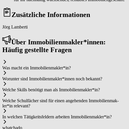
Zusätzliche Informationen
Jörg Lamberti
Über Im­mo­bi­li­en­mak­ler*in­nen:
Häufig gestellte Fragen
Was macht ein Im­mo­bi­li­en­mak­ler*in?
Worunter sind Im­mo­bi­li­en­mak­ler*in­nen noch bekannt?
Welche Skills benötigt man als Im­mo­bi­li­en­mak­ler*in?
Welche Schulfächer sind für einen angehenden Im­mo­bi­li­en­mak­
ler*in relevant?
In welchen Tätigkeitsfeldern arbeiten Im­mo­bi­li­en­mak­ler*in?
whatchado